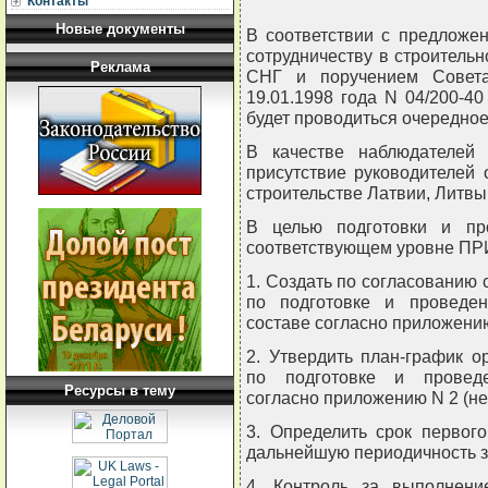
Контакты
Новые документы
В соответствии с предложе
сотрудничеству в строительн
Реклама
СНГ и поручением Совета
19.01.1998 года N 04/200-40 
будет проводиться очередное
В качестве наблюдателей 
присутствие руководителей 
строительстве Латвии, Литвы
В целью подготовки и пр
соответствующем уровне 
1. Создать по согласованию
по подготовке и проведе
составе согласно приложению
2. Утвердить план-график о
по подготовке и проведе
Ресурсы в тему
согласно приложению N 2 (не
3. Определить срок первого
дальнейшую периодичность з
4. Контроль за выполнени