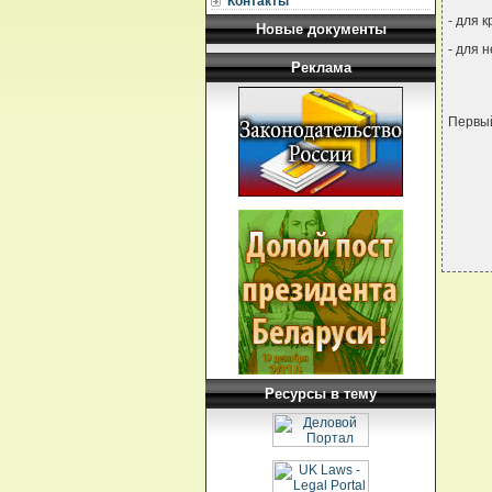
Контакты
- для 
Новые документы
- для 
Реклама
Первы
Ресурсы в тему