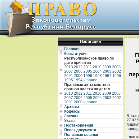
Навигация
Главная
Конституция
П
Республиканское право по
Р
дате принятия
2013
2012
2011
2010
2009
2008
2007
2006
2005
2004
2003
2002
пер
2001
2000
1999
1998
1997
1996
1995
1994 и ранее
Правовые акты местных
органов власти по датам
Те
2013
2012
2011
2010
2009
2008
2007
2006
2005
2004
2003
2002
2001
2000 и ранее
Архивы
Кодексы
В соо
Законы
27.02.
Указы
лицам
Постановления
принад
Поиск документа
Полезные ссылки
- для 