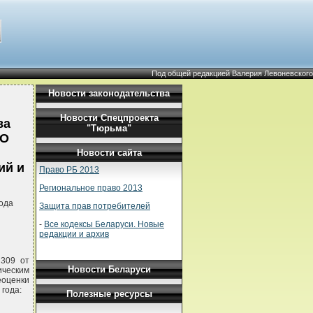
Под общей редакцией Валерия Левоневского
Новости законодательства
Новости Спецпроекта
ва
"Тюрьма"
"О
Новости сайта
ий и
Право РБ 2013
Региональное право 2013
ода
Защита прав потребителей
-
Все кодексы Беларуси. Новые
редакции и архив
 309 от
Новости Беларуси
ическим
еоценки
года:
Полезные ресурсы