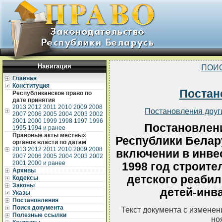
Навигация
ПОИ
Главная
Конституция
Постан
Республиканское право по
дате принятия
2013
2012
2011
2010
2009
2008
Постановления друг
2007
2006
2005
2004
2003
2002
2001
2000
1999
1998
1997
1996
Постановлен
1995
1994 и ранее
Правовые акты местных
Республики Белару
органов власти по датам
2013
2012
2011
2010
2009
2008
включении в инве
2007
2006
2005
2004
2003
2002
2001
2000 и ранее
1998 год строите
Архивы
детского реабил
Кодексы
Законы
детей-инва
Указы
Постановления
Поиск документа
Текст документа с измене
Полезные ссылки
но