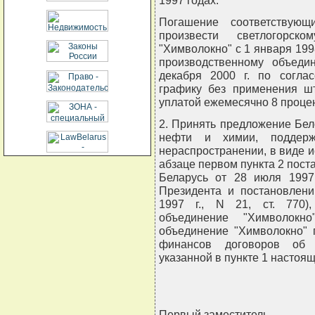
1997 годах.
Погашение соответствующ
произвести светлогорско
"Химволокно" с 1 января 1998
производственному объед
декабря 2000 г. по согла
графику без применения ш
уплатой ежемесячно 8 процен
2. Принять предложение Бел
нефти и химии, поддерж
нераспространении, в виде 
абзаце первом пункта 2 пос
Беларусь от 28 июля 1997 
Президента и постановлени
1997 г., N 21, ст. 770),
объединение "Химволокно
объединение "Химволокно" 
финансов договоров об о
указанной в пункте 1 настоя
Первый заместитель