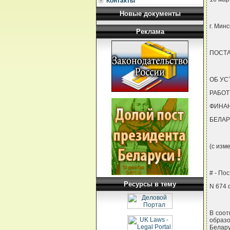
Контакты
Новые документы
г. Минс
Реклама
ПОСТ
ОБ У
РАБОТ
ФИНА
БЕЛА
(с изм
# - По
Ресурсы в тему
N 674 о
В соот
образ
Белару