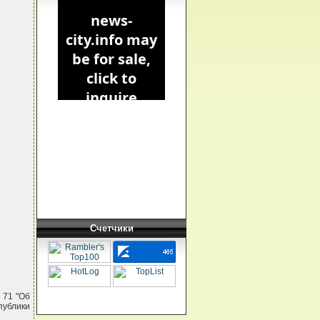
Счетчики
 71 "Об
ублики