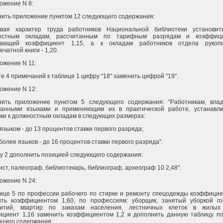
ожение N 8:
ить приложение пунктом 12 следующего содержания:
ывая характер труда работников Национальной библиотеки установит
остным окладам, рассчитанным по тарифным разрядам и коэффици
ающий коэффициент 1,15, а к окладам работников отдела рукоп
ечатной книги - 1,20.
ожение N 11:
те 4 примечаний к таблице 1 цифру "18" заменить цифрой "19".
ожение N 12:
нить приложение пунктом 5 следующего содержания: "Работникам, вл
ранными языками и применяющим их в практической работе, устанавл
ки к должностным окладам в следующих размерах:
языком - до 13 процентов ставки первого разряда;
 более языков - до 16 процентов ставки первого разряда".
у 2 дополнить позицией следующего содержания:
ист, палеограф, библиотекарь, библиограф, археограф 10 2,48".
ожение N 24:
ице 5 по профессии рабочего по стирке и ремонту спецодежды коэффицие
ить коэффициентом 1,60, по профессиям: уборщик, занятый уборкой го
итий, квартир по заказам населения, лестничных клеток в жилых
ициент 1,16 заменить коэффициентом 1,2 и дополнить данную таблицу п
щего содержания: