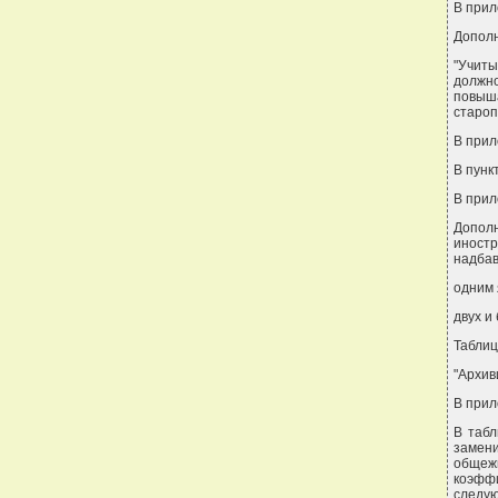
В прил
Дополн
"Учит
должн
повыш
староп
В прил
В пунк
В прил
Допол
иност
надбав
одним 
двух и
Таблиц
"Архив
В прил
В табл
замен
общеж
коэфф
следую