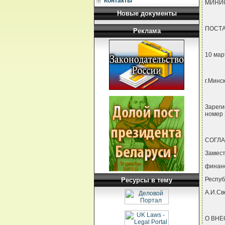
Контакты
МИНИС
Новые документы
ПОСТ
Реклама
10 мар
г.Минс
Зареги
номер 
СОГЛА
Замес
финан
Респуб
Ресурсы в тему
А.И.Св
О ВНЕ