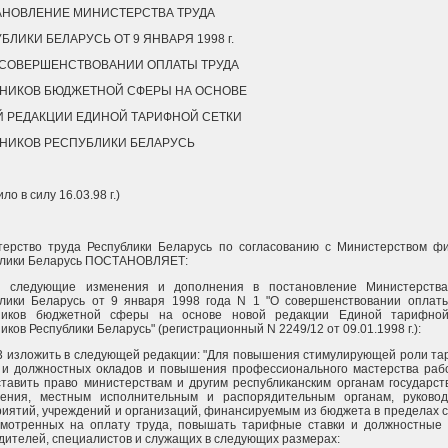
НОВЛЕНИЕ МИНИСТЕРСТВА ТРУДА
БЛИКИ БЕЛАРУСЬ ОТ 9 ЯНВАРЯ 1998 г.
О СОВЕРШЕНСТВОВАНИИ ОПЛАТЫ ТРУДА
НИКОВ БЮДЖЕТНОЙ СФЕРЫ НА ОСНОВЕ
 РЕДАКЦИИ ЕДИНОЙ ТАРИФНОЙ СЕТКИ
НИКОВ РЕСПУБЛИКИ БЕЛАРУСЬ
ло в силу 16.03.98 г.)
терство труда Республики Беларусь по согласованию с Министерством ф
блики Беларусь ПОСТАНОВЛЯЕТ:
и следующие изменения и дополнения в постановление Министерства
блики Беларусь от 9 января 1998 года N 1 "О совершенствовании оплат
ников бюджетной сферы на основе новой редакции Единой тарифной
иков Республики Беларусь" (регистрационный N 2249/12 от 09.01.1998 г.):
3 изложить в следующей редакции: "Для повышения стимулирующей роли т
 и должностных окладов и повышения профессионального мастерства раб
тавить право министерствам и другим республиканским органам государст
ления, местным исполнительным и распорядительным органам, руково
иятий, учреждений и организаций, финансируемым из бюджета в пределах с
смотренных на оплату труда, повышать тарифные ставки и должностные
дителей, специалистов и служащих в следующих размерах: