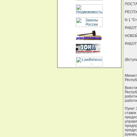
ПОСТА
РЕСПУ
N 1 "
РАБОТ
НОВОЙ
РАБОТ
(Вступи
Минис
Респу
Внест
Респу
работ
работн
Пункт 
ставок
предос
управ
предпр
преду
руково