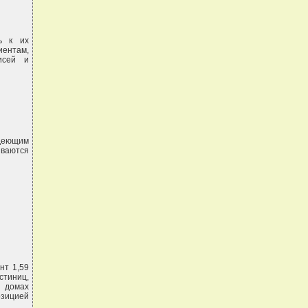
ь к их
ентам,
исей и
адеющим
иваются
нт 1,59
стиниц,
 домах
озицией