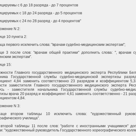
цируемы с 6 до 18 разряда - до 7 процентов
цируемых с 18 до 24 разряда - до 5 процентов
цируемых с 24 по 28 разряд - до 4 процентов"
ожение N 2:
ице 10 пункта 2:
аца первого исключить слова: "врачам судебно-медицинским экспертам";
це 3 после слов: "врачам общей практики" дополнить слова: ", врачам с
нским экспертам".
ице 15:
жности Главного государственного медицинского эксперта Республики Бел
ьника Государственной службы судебно-медицинской экспертизы разр
ициент 4,84 заменить соответственно 23 разрядом и коэффициентом 5,3
сти заместителя Главного государственного медицинского эксперта Рес
усь - заместителя начальника Государственной службы судебно-меди
тизы врача 20 разряд и коэффициент 4,61 заменить соответственно - 21 раз
циентом 4,84.
ожение N 3:
аце втором таблицы 10 исключить слова: "художественный руково
рафического училища".
 второй таблицы 11 после слов: "работе с иностранными учащимися" до
и: "художественный руководитель Государственного хореографического колл