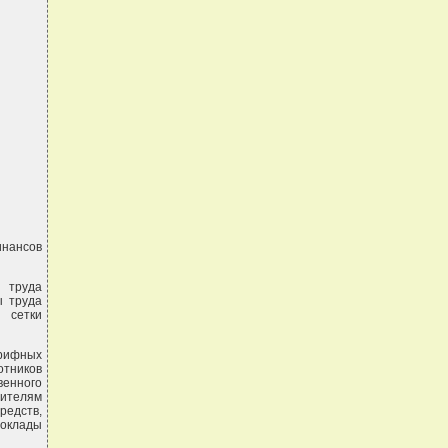
инансов
 труда
ы труда
 сетки
арифных
отников
венного
дителям
редств,
 оклады