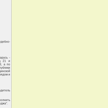
удебно-
арусь -
яд 21 и
3, а по
публики
цинской
рядом и
дитель
полнить
еджа".