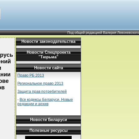
Под общей редакцией Валерия Левоневского
Новости законодательства
Новости Спецпроекта
арусь
"Тюрьма"
ений
и
Новости сайта
ании
Право РБ 2013
ове
Региональное право 2013
ов
Защита прав потребителей
-
Все кодексы Беларуси. Новые
редакции и архив
Новости Беларуси
Полезные ресурсы