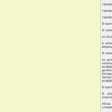
тарифи
тарифи
тарифи
В прил
В табл
из абз
в абза
медици
В табл
по дол
начал
коэфф
должно
Белар
экспер
коэффи
В прил
В абз
хореог
Абзац
словам