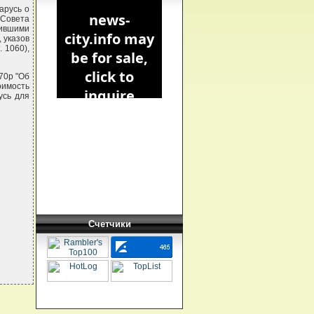
арусь о
 Совета
тившими
 указов
 1060),
70р "Об
оимость
усь для
Счетчики