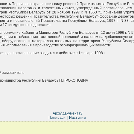
олнить Перечень сохраняющих силу решений Правительства Республики Бел
ставлении налоговых и таможенных льгот, утвержденный постановлением
ров Республики Беларусь от 28 ноября 1997 г. N 1563 "О признании утра
екоторых решений Правительства Республики Беларусь" (Собрание декретов,
ента и постановлений Правительства Республики Беларусь, 1997 г., N 33, ст.
м 17 следующего содержания:
аспоряжение Кабинета Министров Республики Беларусь от 12 июня 1996 г. N 5
ждении от обложения таможенной пошлиной и налогом на добавленную ст
 оборудования и материалов, ввозимых на территорию Республики Белар
ия использования в производстве озоноразрушающих веществ".
тоящее постановление вводится в действие с 1 января 1998 г.
й заместитель
ер-министра Республики Беларусь П.ПРОКОПОВИЧ
Архіў дакументаў
Папярэдні
|
Наступны