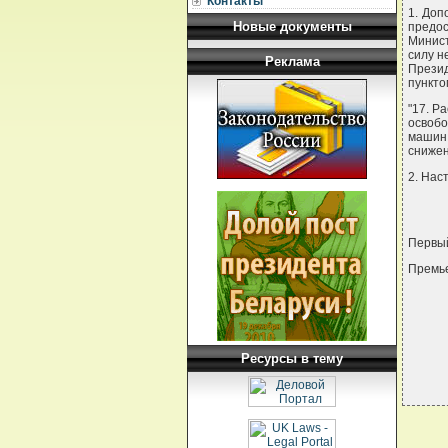
Контакты
1. Доп
Новые документы
предо
Минист
силу н
Реклама
Презид
пункто
"17. Р
освобо
машин,
снижен
2. Нас
Первы
Премь
Ресурсы в тему