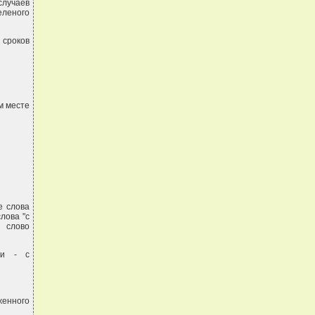
случаев
еленого
 сроков
м месте
е слова
лова "с
 слово
ти - с
женного