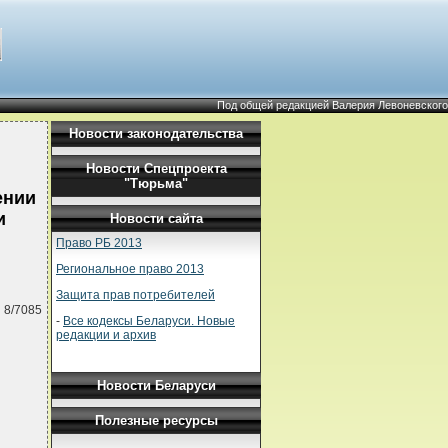
Под общей редакцией Валерия Левоневского
Новости законодательства
Новости Спецпроекта
"Тюрьма"
ении
и
Новости сайта
Право РБ 2013
Региональное право 2013
Защита прав потребителей
 8/7085
-
Все кодексы Беларуси. Новые
редакции и архив
Новости Беларуси
Полезные ресурсы