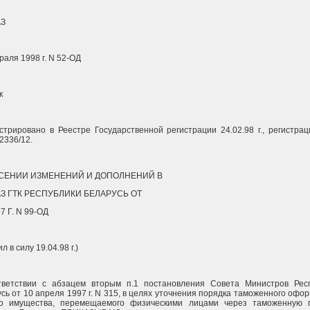
З
раля 1998 г. N 52-ОД
к
стрировано в Реестре Государственной регистрации 24.02.98 г., регистра
2336/12.
СЕНИИ ИЗМЕНЕНИЙ И ДОПОЛНЕНИЙ В
З ГТК РЕСПУБЛИКИ БЕЛАРУСЬ ОТ
97 Г. N 99-ОД
л в силу 19.04.98 г.)
тветствии с абзацем вторым п.1 постановления Совета Министров Рес
сь от 10 апреля 1997 г. N 315, в целях уточнения порядка таможенного офо
го имущества, перемещаемого физическими лицами через таможенную 