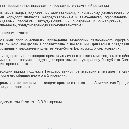
заце втором первое предложение изложить в следующей редакции:
мещение вещей, подлежащих обязательному письменному декларированию
ный коридор" является непредъявлением к таможенному оформлению 
ещаемых способом, затрудняющим их обозрение и обнаружение, и 
твенность, предусмотренную законодательством.".
альникам таможен:
есячный срок обеспечить приведение технологий таможенного оформл
ля личного имущества в соответствие с настоящим Приказом и представи
рственный таможенный комитет Республики Беларусь для согласования;
сти содержание настоящего приказа до личного состава таможен, а также обе
ирование граждан, следующих через таможенную границу Республики Бела
аинтересованных.
тоящий приказ подлежит Государственной регистрации и вступает в сил
после его официального опубликования.
троль за исполнением настоящего приказа возложить на Заместителя Предс
та Деревяшко А.Н.
редседателя Комитета В.В.Макаревич