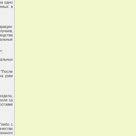
на одно
нных в
акции:
лучаев,
водства
альные
";
тальных
 "После
на руки
аздела,
роля за
оставке
"либо с
ачестве
женного