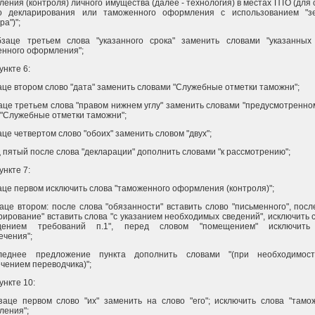
ения (контроля) личного имущества (далее - технология) в местах ПТО (для 
го декларирования или таможенного оформления с использованием "з
ра")";
бзаце третьем слова "указанного срока" заменить словами "указанных
нного оформления";
пункте 6:
заце втором слово "дата" заменить словами "Служебные отметки таможни";
заце третьем слова "правом нижнем углу" заменить словами "предусмотренно
"Служебные отметки таможни";
заце четвертом слово "обоих" заменить словом "двух";
ц пятый после слова "декларации" дополнить словами "к рассмотрению";
пункте 7:
заце первом исключить слова "таможенного оформления (контроля)";
заце втором: после слова "обязанности" вставить слово "письменного", посл
рирование" вставить слова "с указанием необходимых сведений", исключить с
дением требований п.1", перед словом "помещением" исключить
ечения";
леднее предложение пункта дополнить словами "(при необходимос
чением переводчика)";
пункте 10:
заце первом слово "их" заменить на слово "его"; исключить слова "тамо
ления";