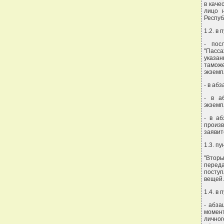
в каче
лицо 
Респуб
1.2. в 
- пос
"Пасса
указан
тамож
экземп
- в аб
- в а
экземп
- в а
произ
заявит
1.3. п
"Втор
переда
поступ
вещей.
1.4. в 
- абза
момен
личног