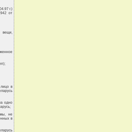
4.97 г.)
1942 от
 вещи,
женное
еп);
 лицо в
еларусь
на одно
арусь;
мы, не
енных в
еларусь