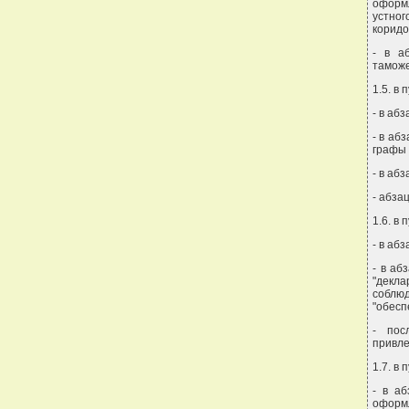
оформл
устно
коридо
- в а
таможе
1.5. в 
- в аб
- в аб
графы 
- в аб
- абза
1.6. в 
- в аб
- в аб
"декла
соблю
"обесп
- пос
привле
1.7. в 
- в аб
оформ