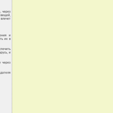
, через
вещей,
влечет
ения и
ть их в
спечить
русь, и
у через
едателя