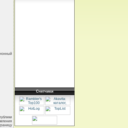
ционный
Счетчики
публики
рмления
границу