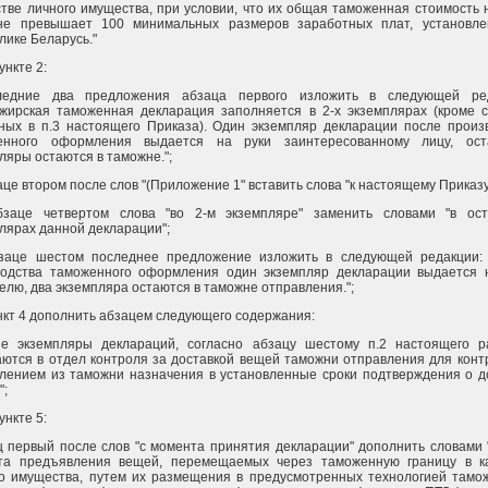
стве личного имущества, при условии, что их общая таможенная стоимость 
не превышает 100 минимальных размеров заработных плат, установле
лике Беларусь."
пункте 2:
ледние два предложения абзаца первого изложить в следующей ред
жирская таможенная декларация заполняется в 2-х экземплярах (кроме с
ных в п.3 настоящего Приказа). Один экземпляр декларации после произ
енного оформления выдается на руки заинтересованному лицу, ост
ляры остаются в таможне.";
заце втором после слов "(Приложение 1" вставить слова "к настоящему Приказу
бзаце четвертом слова "во 2-м экземпляре" заменить словами "в ос
лярах данной декларации";
бзаце шестом последнее предложение изложить в следующей редакции:
водства таможенного оформления один экземпляр декларации выдается 
елю, два экземпляра остаются в таможне отправления.";
ункт 4 дополнить абзацем следующего содержания:
ые экземпляры деклараций, согласно абзацу шестому п.2 настоящего р
ются в отдел контроля за доставкой вещей таможни отправления для конт
лением из таможни назначения в установленные сроки подтверждения о д
";
пункте 5:
ц первый после слов "с момента принятия декларации" дополнить словами 
та предъявления вещей, перемещаемых через таможенную границу в к
о имущества, путем их размещения в предусмотренных технологией тамо