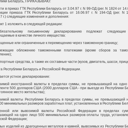
блики Беларусь, ПРИКАЗЫВАЮ:
ти в приказ ГТК Республики Беларусь от 3.04.97 г. N 99-ОД (рег. N 1824 от 14.0
кции приказа ГТК Республики Беларусь от 16.06.97 г. N 194-ОД (рег. N 
97 г.) следующие изменения и дополнения:
ункт 1 изложить в следующей редакции:
бязательному письменному декларированию подлежат следующие
щаемые в качестве личного имущества:
ещенные или ограниченные к перемещению через таможенную границу;
лежащие обложению таможенными платежами (кроме сборов за тамо
ление);
спортные средства, а также их составные части (кузов, двигатель, шасси, приц
та Республики Беларусь и Российской Федерации.
ается устное декларирование:
озимой иностранной валюты в пределах суммы, не превышающей на одно
ленте 500 долларов США (2000 долларов США - при выезде из Республики Б
тоянное место жительства);
озимой валюты Республики Беларусь в пределах суммы, не превышающей 
00 минимальных размеров заработных плат, установленных в Республике Бел
зенной или вывозимой валюты Российской Федерации в пределах сум
шающей на одно лицо 500 минимальных размеров оплаты труда, установл
ской Федерации;
вых изделий из драгоценных металлов и камней, вывозимых из Республики Б