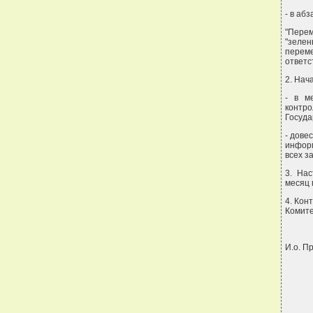
- в аб
"Пере
"зеле
перем
ответс
2. Нач
- в м
контро
Госуда
- дове
информ
всех з
3. Нас
месяц 
4. Кон
Комите
И.о. П