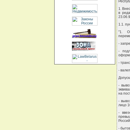
Респу
1. Внес
в реда
23.06.
1.1. п
"1. О
переме
- запр
- под
оформ
- тран
- валю
Допуск
- выв
эквива
на пос
- выв
лицо 1
- вве
превы
Россий
- быто