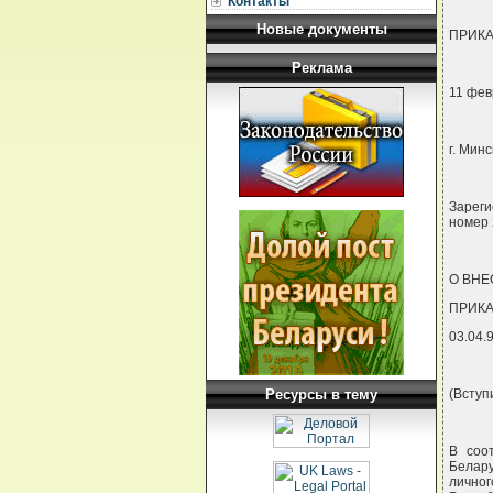
Контакты
Новые документы
ПРИКА
Реклама
11 фев
г. Минс
Зареги
номер 
О ВНЕ
ПРИКА
03.04.
Ресурсы в тему
(Вступи
В соо
Белару
лично