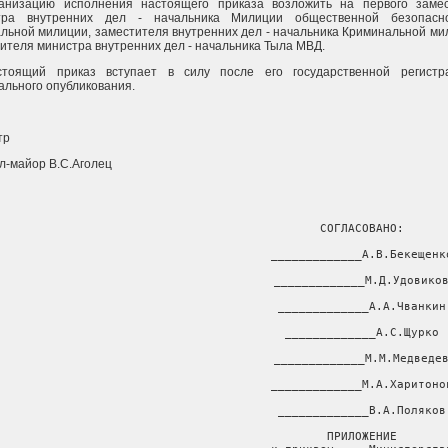
ганизацию исполнения настоящего приказа возложить на первого заме
тра внутренних дел - начальника Милиции общественной безопасн
льной милиции, заместителя внутренних дел - начальника Криминальной ми
ителя министра внутренних дел - начальника Тыла МВД.
стоящий приказ вступает в силу после его государственной регистр
льного опубликования.
тр
л-майор В.С.Аголец
                                       СОГЛАСОВАНО:

                                       _____________А.В.Бекещенко
                                       _____________М.Д.Удовиков
                                       _____________А.А.Чванкин

                                       _____________А.С.Щурко

                                       _____________М.М.Медведев
                                       _____________М.А.Харитонов
                                       _____________В.А.Поляков

                                       ПРИЛОЖЕНИЕ
