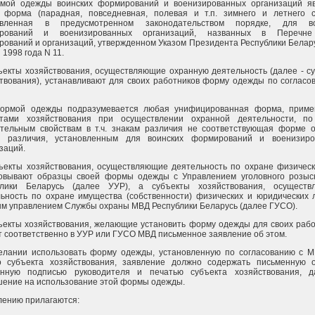
рмой одежды воинских формирований и военизированных организаций я
 форма (парадная, повседневная, полевая и т.п. зимнего и летнего с
овленная в предусмотренном законодательством порядке, для во
рований и военизированных организаций, названных в Перечне
ований и организаций, утвержденном Указом Президента Республики Белару
 1998 года N 11.
ъекты хозяйствования, осуществляющие охранную деятельность (далее - с
твования), устанавливают для своих работников форму одежды по согласо
ормой одежды подразумевается любая унифицированная форма, приме
ктами хозяйствования при осуществлении охранной деятельности, по
ительным свойствам в т.ч. знакам различия не соответствующая форме 
м различия, установленным для воинских формирований и военизиро
заций.
ъекты хозяйствования, осуществляющие деятельность по охране физическ
совывают образцы своей формы одежды с Управлением уголовного розы
блики Беларусь (далее УУР), а субъекты хозяйствования, осуществ
ьность по охране имущества (собственности) физических и юридических л
м управлением Службы охраны МВД Республики Беларусь (далее ГУСО).
ъекты хозяйствования, желающие установить форму одежды для своих рабо
 соответственно в УУР или ГУСО МВД письменное заявление об этом.
елании использовать форму одежды, установленную по согласованию с 
го субъекта хозяйствования, заявление должно содержать письменную о
енную подписью руководителя и печатью субъекта хозяйствования, д
ение на использование этой формы одежды.
лению прилагаются: