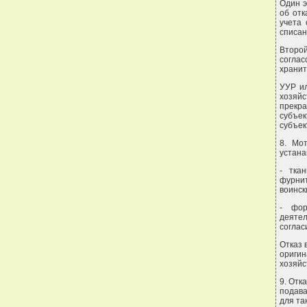
Один э
об отк
учета
списан
Второй
соглас
хранит
УУР и
хозяйс
прекра
субъек
субъек
8. Мо
устана
- ткан
фурни
воинск
- фор
деятел
соглас
Отказ 
оригин
хозяйс
9. Отк
подава
для та