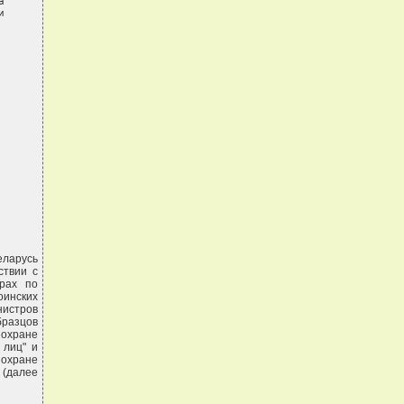




еларусь
ствии с
рах по
инских
нистров
бразцов
 охране
 лиц" и
 охране
 (далее