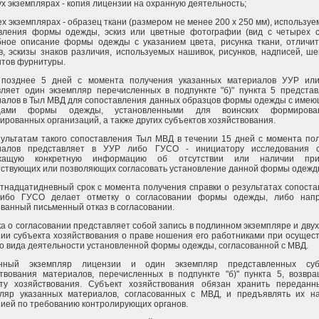
вух экземплярах - копия лицензии на охранную деятельность;
рех экземплярах - образец ткани (размером не менее 200 х 250 мм), используе
овления формы одежды, эскиз или цветные фотографии (вид с четырех с
бное описание формы одежды с указанием цвета, рисунка ткани, отличи
в, эскизы знаков различия, используемых нашивок, рисунков, надписей, ше
тов фурнитуры.
 позднее 5 дней с момента получения указанных материалов УУР ил
ляет один экземпляр перечисленных в подпункте "б)" пункта 5 предста
алов в Тыл МВД для сопоставления данных образцов формы одежды с име
зцами формы одежды, установленными для воинских формиров
ированных организаций, а также других субъектов хозяйствования.
ультатам такого сопоставления Тыл МВД в течении 15 дней с момента по
иалов представляет в УУР либо ГУСО - инициатору исследования сп
жащую конкретную информацию об отсутствии или наличии приз
ствующих или позволяющих согласовать установление данной формы одежд
ятнадцатидневный срок с момента получения справки о результатах сопоста
ибо ГУСО делает отметку о согласовании формы одежды, либо напр
ванный письменный отказ в согласовании.
а о согласовании представляет собой запись в подлинном экземпляре и двух
ии субъекта хозяйствования о праве ношения его работниками при осущес
о вида деятельности установленной формы одежды, согласованной с МВД.
нный экземпляр лицензии и один экземпляр представленных суб
твования материалов, перечисленных в подпункте "б)" пункта 5, возвр
кту хозяйствования. Субъект хозяйствования обязан хранить передан
пляр указанных материалов, согласованных с МВД, и предъявлять их н
ией по требованию контролирующих органов.