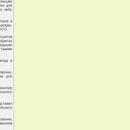
 письмо
нно для
ых либо
тказе в
одежды,
ГУСО.
бъектов
 фактах
видация
 такими
когда в
евроны,
ом для
ранную
ального
дставил
убъекту
овании,
ованием