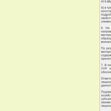
а) в д
б) в т
изгот
подро
свойст
элемен
6. Не
направ
матери
обра
воениз
По рез
матер
содер
препят
7. В п
УУР л
обосно
Отметк
лиценз
данног
Подли
хозяйс
субъе
экзем
лиценз