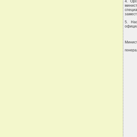
4. Ор
минис
специа
замест
5. На
официа
Минис
генера