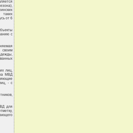
вляется
езона),
инских
 таких
сь от 6
убъекты
ванию с
няемая
 своим
одежды,
ванных
их лиц,
ска МВД
ляющие
иц, - с
тников,
МВД для
тметку,
ающего