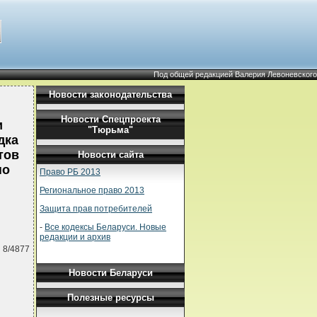
Под общей редакцией Валерия Левоневского
Новости законодательства
Новости Спецпроекта
и
"Тюрьма"
дка
тов
Новости сайта
по
Право РБ 2013
Региональное право 2013
Защита прав потребителей
-
Все кодексы Беларуси. Новые
редакции и архив
 8/4877
Новости Беларуси
Полезные ресурсы