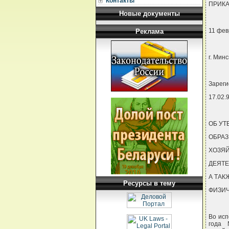
Контакты
ПРИКА
Новые документы
11 фев
Реклама
г. Минс
Зареги
17.02.
ОБ УТ
ОБРАЗ
ХОЗЯ
ДЕЯТЕ
А ТАК
Ресурсы в тему
ФИЗИЧ
Во исп
года 