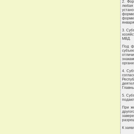
2. Фо
любая
устан
форми
формир
января
3. Суб
хозяйс
МВД.
Под ф
субъе
отлич
знака
органи
4. Суб
согла
Респу
деятел
Главны
5. Суб
подают
При ж
друго
завер
разреш
К заяв