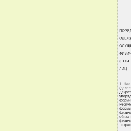
ПОРЯ
ОДЕЖД
ОСУЩ
ФИЗИЧ
(СОБС
ЛИЦ
1. Нас
(далее
Декре
упоря
форми
Респуб
формы 
физиче
обязат
физиче
- охра