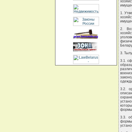
хозяй
имущес
1. Утв
хозяй
имущес
2. Во
хозяйс
уголов
физиче
Белару
3. Тыл
3.1. с
образц
разли
воени
законо
одежды
3.2. о
описа
охран
устан
котор
формы
3.3. 
формы
устано