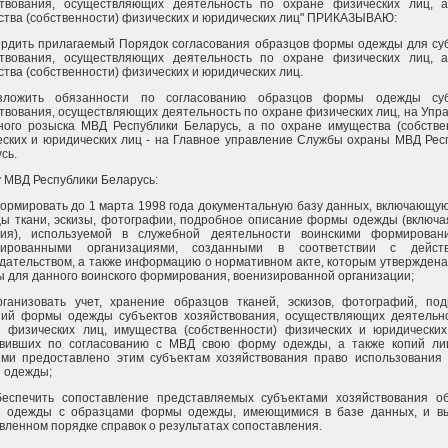
ствования, осуществляющих деятельность по охране физических лиц, 
тва (собственности) физических и юридических лиц" ПРИКАЗЫВАЮ:
ердить прилагаемый Порядок согласования образцов формы одежды для су
ствования, осуществляющих деятельность по охране физических лиц, 
тва (собственности) физических и юридических лиц.
зложить обязанности по согласованию образцов формы одежды суб
твования, осуществляющих деятельность по охране физических лиц, на Упр
ного розыска МВД Республики Беларусь, а по охране имущества (собстве
ских и юридических лиц - на Главное управление Службы охраны МВД Рес
сь.
у МВД Республики Беларусь:
формировать до 1 марта 1998 года документальную базу данных, включающую
ы ткани, эскизы, фотографии, подробное описание формы одежды (включа
чия), используемой в служебной деятельности воинскими формирован
зированными организациями, созданными в соответствии с дейст
дательством, а также информацию о нормативном акте, которым утвержден
 для данного воинского формирования, военизированной организации;
рганизовать учет, хранение образцов тканей, эскизов, фотографий, по
ний формы одежды субъектов хозяйствования, осуществляющих деятельн
е физических лиц, имущества (собственности) физических и юридически
овивших по согласованию с МВД свою форму одежды, а также копий ли
ыми предоставлено этим субъектам хозяйствования право использования
 одежды;
обеспечить сопоставление представляемых субъектами хозяйствования о
 одежды с образцами формы одежды, имеющимися в базе данных, и вы
вленном порядке справок о результатах сопоставления.