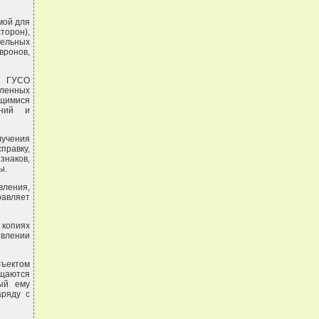
мой для
торон),
тельных
вронов,
и ГУСО
вленных
ющимися
аний и
лучения
равку,
наков,
ы.
вления,
авляет
 копиях
твлении
ъектом
ащаются
ный ему
аряду с