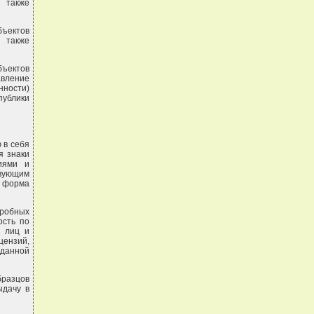
а также
бъектов
а также
ъектов
авление
нности)
публики
 в себя
я знаки
иями и
вующим
а форма
дробных
ость по
х лиц и
цензий,
 данной
бразцов
дачу в