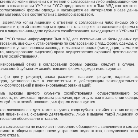
кземпляр копии лицензии с отметкой о согласовании либо информационное
азе в согласовании УУР или ГУСО представляется в Тыл МВД соответстве
 согласованной формы одежды и касающихся ее материалов в базе данн
ия материалов в соответствии с делопроизводством.
 экземпляр копии лицензии с отметкой о согласовании либо письмо об о
овании и третий экземпляр материалов, касающихся согласования формы 
ся в лицензионном деле субъекта хозяйствования, находящемся в УУР или 
ли ГУСО также информируют Тыл МВД для исключения из базы данных су
твования, имеющих установленную по согласованию с МВД форму одежды, о
щения в установленном законодательством порядке (ликвидация, самолик
та, аннулирование лицензии) права осуществления охранной деятельности
тами хозяйствования.
тивированный отказ в согласовании формы одежды следует в случае, 
вливаемой субъектом хозяйствования форме одежды используются:
ь (по цвету, рисунку), знаки различия, нашивки, рисунки, надписи, ш
тура, установленные в соответствии с действующим законодательств
их формирований и военизированных организаций;
ма одежды другого субъекта хозяйствования, осуществляющего ох
ьность, не имеющая признака различия, при отсутствии в заявлении офици
ия субъекта хозяйствования, чья форма используется.
в согласовании следует также в случаях, когда субъект хозяйствования не пре
ал лицензии на охранную деятельность, либо в выдаче такой лицензии с
твования обоснованно отказано.
аз в согласовании не исключает повторного обращения с заявлением о соглас
емого в общем порядке после устранения недостатков, послуживших осн
кого отказа.