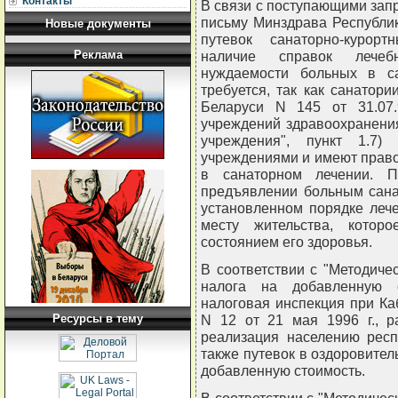
Контакты
В связи с поступающими зап
письму Минздрава Республи
Новые документы
путевок санаторно-курор
Реклама
наличие справок лечебн
нуждаемости больных в с
требуется, так как санатор
Беларуси N 145 от 31.07.
учреждений здравоохранения
учреждения", пункт 1.7) 
учреждениями и имеют право
в санаторном лечении. П
предъявлении больным сана
установленном порядке леч
месту жительства, котор
состоянием его здоровья.
В соответствии с "Методиче
налога на добавленную с
налоговая инспекция при Ка
Ресурсы в тему
N 12 от 21 мая 1996 г., р
реализация населению респ
также путевок в оздоровител
добавленную стоимость.