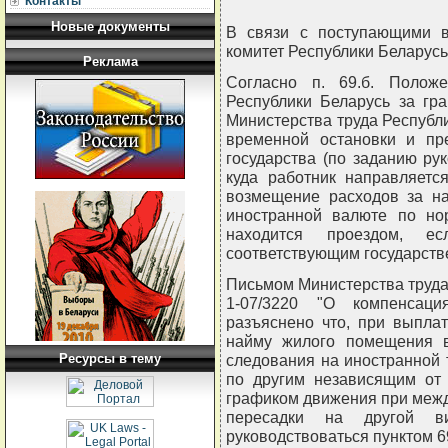
Контакты
Новые документы
В связи с поступающими в
комитет Республики Беларус
Реклама
Согласно п. 69.б. Полож
Республики Беларусь за гр
Министерства труда Республик
временной остановки и пр
государства (по заданию рук
куда работник направляетс
возмещение расходов за н
иностранной валюте по но
находится проездом, е
соответствующим государств
Письмом Министерства труда Р
1-07/3220 "О компенсаци
разъяснено что, при выпла
найму жилого помещения в
Ресурсы в тему
следования на иностранной 
по другим независящим от 
графиком движения при меж
пересадки на другой ви
руководствоваться пунктом 