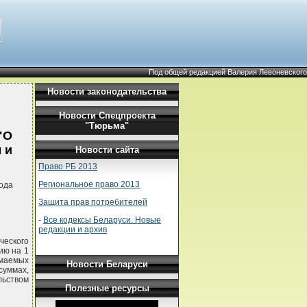
Под общей редакцией Валерия Левоневского
Новости законодательства
Новости Спецпроекта
"Тюрьма"
"О
 и
Новости сайта
Право РБ 2013
Региональное право 2013
ода
Защита прав потребителей
-
Все кодексы Беларуси. Новые
редакции и архив
ческого
ию на 1
имаемых
Новости Беларуси
суммах,
льством
Полезные ресурсы