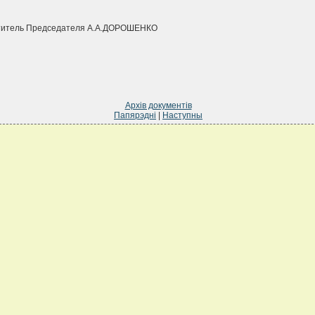
титель Председателя А.А.ДОРОШЕНКО
Архів документів
Папярэдні
|
Наступны