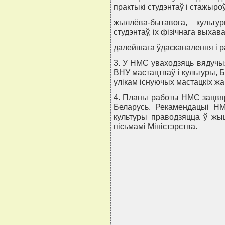
практыкi студэнтаў i стажыро
жыллёва-бытавога, культу
студэнтаў, iх фiзiчнага выхав
далейшага ўдасканалення i р
3. У НМС уваходзяць вядучы
ВНУ мастацтваў i культуры, Б
улiкам iснуючых мастацкiх жан
4. Планы работы НМС зацвяр
Беларусь. Рекамендацыi Н
культуры праводзяцца ў жыц
пiсьмамi Мiнiстэрства.
                       
                          
                            
                         
                       