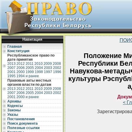
Навигация
ПОИ
Главная
Конституция
Положение Ми
Республиканское право по
дате принятия
Республики Бел
2013
2012
2011
2010
2009
2008
2007
2006
2005
2004
2003
2002
Навукова-метадыч
2001
2000
1999
1998
1997
1996
1995
1994 и ранее
культуры Рэспубл
Правовые акты местных
органов власти по датам
а
2013
2012
2011
2010
2009
2008
2007
2006
2005
2004
2003
2002
Докум
2001
2000 и ранее
Архивы
< Г
Кодексы
Законы
Зарегистрирова
Указы
Постановления
Поиск документа
Полезные ссылки