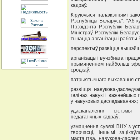
кадраў.
Кiруючыся палажэннямi зако
Рэспублiцы Беларусь", "Аб к
Прэзiдэнта Рэспублiкi Бела
Мiнiстраў Рэспублiкi Беларус
тычацца арганiзацыi работы 
перспектыў развiцця вышэйша
арганiзацыi вучэбнага працэ
прымяненнем найбольш эфек
сродкаў;
патрыятычнага выхавання ст
развiцця навукова-даслед
галiнах навукi i важнейшых 
у навуковых даследаваннях;
удасканалення сiстэмы 
педагагiчных кадраў;
узмацнення сувязi ВНУ з уст
творчасцi, iншымi зацiкаў
мастацтва, навукова-даслед