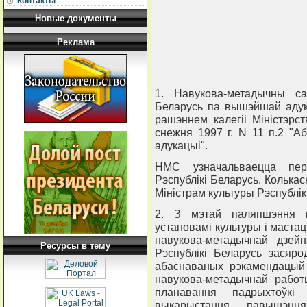
Контакты
                        
                          
Новые документы
                            
                         
                       
Реклама
1. Навукова-метадычны сав
Беларусь па вышэйшай адук
рашэннем калегii Мiнiстэрс
снежня 1997 г. N 11 п.2 "А
адукацыi".
НМС узначальваецца пер
Рэспублiкi Беларусь. Колька
Мiнiстрам культуры Рэспублiк
2. З мэтай паляпшэння к
установамi культуры i мастац
навукова-метадычнай дзей
Ресурсы в тему
Рэспублiкi Беларусь засяр
абаснаваных рэкамендацый
навукова-метадычнай работ
планавання падрыхтоўкi 
выкарыстання, павышэння 