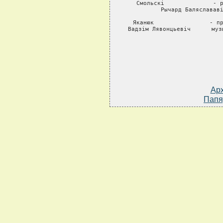
Смольскi              - р
Рычард Баляслававi
Яканюк                - пр
Вадзiм Лявонцьевiч      муз
Ар
Папя