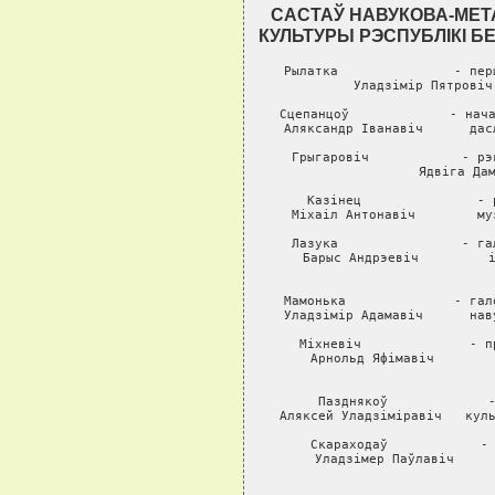
САСТАЎ НАВУКОВА-МЕТ
КУЛЬТУРЫ РЭСПУБЛIКI 
Рылатка               - пер
Уладзiмiр Пятровiч
Сцепанцоў             - нача
Аляксандр Iванавiч      дас
Грыгаровiч            - рэ
Ядвiга Дам
Казiнец               - 
Мiхаiл Антонавiч        му
Лазука                - га
Барыс Андрэевiч         i
                  
Мамонька              - гал
Уладзiмiр Адамавiч      нав
Мiхневiч              - п
Арнольд Яфiмавiч        
          
Пазднякоў             -
Аляксей Уладзiмiравiч   куль
Скараходаў            - 
Уладзiмер Паўлавiч     
                     