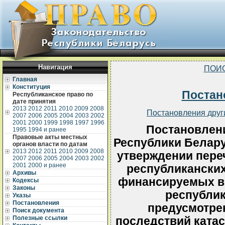
Навигация
ПОИ
Главная
Конституция
Постан
Республиканское право по
дате принятия
2013
2012
2011
2010
2009
2008
Постановления друг
2007
2006
2005
2004
2003
2002
2001
2000
1999
1998
1997
1996
Постановлен
1995
1994 и ранее
Правовые акты местных
Республики Беларус
органов власти по датам
2013
2012
2011
2010
2009
2008
утверждении переч
2007
2006
2005
2004
2003
2002
2001
2000 и ранее
республиканских
Архивы
финансируемых в 1
Кодексы
Законы
республик
Указы
Постановления
предусмотре
Поиск документа
Полезные ссылки
последствий ката