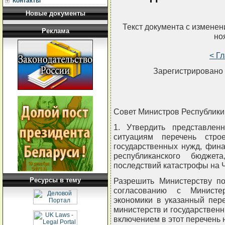
Контакты
Новые документы
Текст документа с измене
Реклама
но
< Г
Зарегистрировано 
Совет Министров Республи
1. Утвердить представле
ситуациям перечень стро
государственных нужд, фина
республиканского бюджет
последствий катастрофы на
Ресурсы в тему
Разрешить Министерству п
согласованию с Министе
экономики в указанный пер
министерств и государственн
включением в этот перечень 