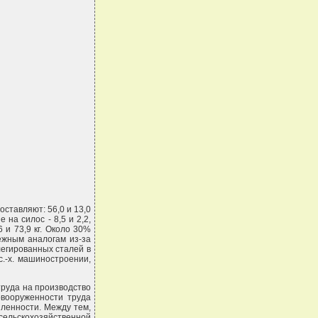
оставляют: 56,0 и 13,0
е на силос - 8,5 и 2,2,
,6 и 73,9 кг. Около 30%
ежным аналогам из-за
легированных сталей в
.-х. машиностроении,
труда на производство
овооруженности труда
шленности. Между тем,
сельскохозяйственной