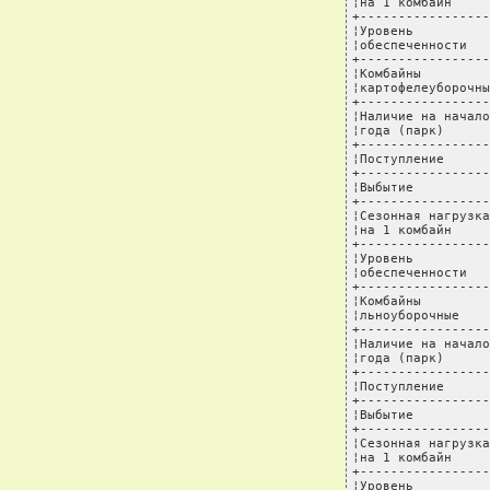
¦на 1 комбайн     
+-----------------
¦Уровень          
¦обеспеченности   
+-----------------
¦Комбайны         
¦картофелеуборочны
+-----------------
¦Наличие на начало
¦года (парк)      
+-----------------
¦Поступление      
+-----------------
¦Выбытие          
+-----------------
¦Сезонная нагрузка
¦на 1 комбайн     
+-----------------
¦Уровень          
¦обеспеченности   
+-----------------
¦Комбайны         
¦льноуборочные    
+-----------------
¦Наличие на начало
¦года (парк)      
+-----------------
¦Поступление      
+-----------------
¦Выбытие          
+-----------------
¦Сезонная нагрузка
¦на 1 комбайн     
+-----------------
¦Уровень          