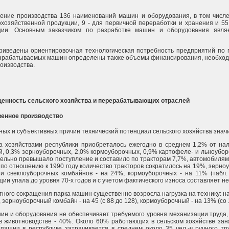
оение производства 136 наименований машин и оборудования, в том числ
охозяйственной продукции, 9 - для первичной переработки и хранения и 5
ции. Основным заказчиком по разработке машин и оборудования явля
иведены ориентировочная технологическая потребность предприятий по г
азрабатываемых машин определены также объемы финансирования, необхо
оизводства.
щенность сельского хозяйства и перерабатывающих отраслей
венное производство
ных и субъективных причин технический потенциал сельского хозяйства знач
а хозяйствами республики приобреталось ежегодно в среднем 1,2% от нал
й, 0,3% зерноуборочных, 2,0% кормоуборочных, 0,9% картофеле- и льноубо
ельно превышало поступление и составило по тракторам 7,7%, автомобилям 
е по отношению к 1990 году количество тракторов сократилось на 19%, зерно
и свеклоуборочных комбайнов - на 24%, кормоуборочных - на 11% (табл. 
ии упала до уровня 70-х годов и с учетом фактического износа составляет н
ного сокращения парка машин существенно возросла нагрузка на технику: на
), зерноуборочный комбайн - на 45 (с 88 до 128), кормоуборочный - на 13% (со 1
н и оборудования не обеспечивает требуемого уровня механизации труда, 
в животноводстве - 40%. Около 60% работающих в сельском хозяйстве зан
 пашни в республике затрачивается в среднем около 35 чел.-ч ручного тр