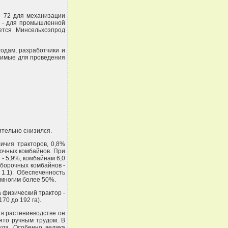
е 72 для механизации
5 - для промышленной
ется Минсельхозпрод
одам, разработчики и
димые для проведения
ительно снизился.
ичия тракторов, 0,8%
рочных комбайнов. При
- 5,9%, комбайнам 6,0
уборочных комбайнов -
1.1). Обеспеченность
емногим более 50%.
 физический трактор -
70 до 192 га).
в растениеводстве он
ято ручным трудом. В
уда. Особенно велика