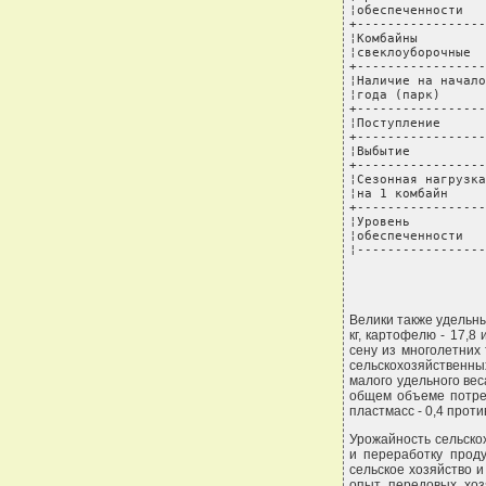
¦обеспеченности   
+-----------------
¦Комбайны         
¦свеклоуборочные  
+-----------------
¦Наличие на начало
¦года (парк)      
+-----------------
¦Поступление      
+-----------------
¦Выбытие          
+-----------------
¦Сезонная нагрузка
¦на 1 комбайн     
+-----------------
¦Уровень          
¦обеспеченности   
¦-----------------
Велики также удельны
кг, картофелю - 17,8 
сену из многолетних т
сельскохозяйственны
малого удельного ве
общем объеме потреб
пластмасс - 0,4 проти
Урожайность сельскох
и переработку прод
сельское хозяйство 
опыт передовых хозя