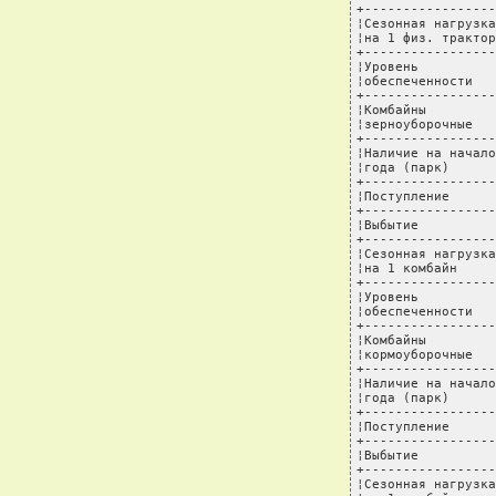
+-----------------
¦Сезонная нагрузка
¦на 1 физ. трактор
+-----------------
¦Уровень          
¦обеспеченности   
+-----------------
¦Комбайны         
¦зерноуборочные   
+-----------------
¦Наличие на начало
¦года (парк)      
+-----------------
¦Поступление      
+-----------------
¦Выбытие          
+-----------------
¦Сезонная нагрузка
¦на 1 комбайн     
+-----------------
¦Уровень          
¦обеспеченности   
+-----------------
¦Комбайны         
¦кормоуборочные   
+-----------------
¦Наличие на начало
¦года (парк)      
+-----------------
¦Поступление      
+-----------------
¦Выбытие          
+-----------------
¦Сезонная нагрузка