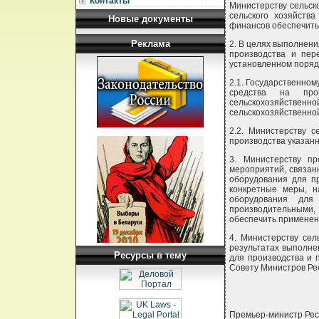
Контакты
Министерству сельск
сельского хозяйств
Новые документы
финансов обеспечить
Реклама
2. В целях выполнен
производства и пер
установленном поряд
2.1. Государственном
средства на пров
сельскохозяйстве
сельскохозяйственно
2.2. Министерству с
производства указанн
3. Министерству п
мероприятий, связан
оборудования для пр
конкретные меры, 
оборудования для
производительными, 
обеспечить применен
4. Министерству сел
результатах выполне
Ресурсы в тему
для производства и 
Совету Министров Ре
Премьер-министр Рес