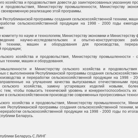
ого хозяйства и продовольствия довести до заинтересованных указанную пр
а и продовольствия, Министерству промышленности, Министерству эконо
 своевременную реализацию этой программы.
ия Республиканской программы создания сельскохозяйственной техники, маш
еработки сельскохозяйственной продукции на 1998 - 2000 годы ежегодн
ке:
у комитету по науке и технологиям, Министерству экономики и Министерству
едение научно-исследовательских и опытно-конструкторских ра
нной техники, машин и оборудования для производства, перер
й продукции;
ельского хозяйства и продовольствия, Министерству промышленности - 
ых техники, машин и оборудования.
ромышленности и Министерству сельского хозяйства и продовольстви
ных с выполнением Республиканской программы создания сельскохозяйствен
оизводства и переработки сельскохозяйственной продукции на 1998 - 20
направленные на улучшение качества выпускаемых отечественными пр
 сельского хозяйства, замену устаревших изделий новыми, бол
с тем, чтобы повысить технический уровень и конкурентоспособность и
ие в сельскохозяйственном производстве современных прогрессивных технол
ьского хозяйства и продовольствия, Министерству промышленности, Мини
ния Республиканской программы создания сельскохозяйственной техники, 
переработки сельскохозяйственной продукции на 1998 - 2000 годы по итог
спублики Беларусь.
публики Беларусь С.ЛИНГ