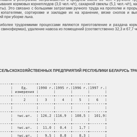
ания кормовых корнеплодов (3,0 чел.-ч/т), сахарной свеклы (5,1 чел.-ч/т), кар
есты). Это связано с большими затратами ручного труда на прополке и прор
копателями, сортировке и закладке их на хранение, вязке снопов и вы
й при уборке льна.
иболее трудоемкими процессами являются приготовление и раздача кормов
 свинофермах), удаление навоза из помещений (соответственно 32,3 и 67,7 чел
СЕЛЬСКОХОЗЯЙСТВЕННЫХ ПРЕДПРИЯТИЙ РЕСПУБЛИКИ БЕЛАРУСЬ ТРА
-----+-----------+-------+-------+-------+---

     ¦    Ед.    ¦1990 г.¦1995 г.¦1996 г.¦1997 г.¦

     ¦ измерения ¦       ¦       ¦       ¦       ¦

-----+-----------+-------+-------+-------+-------+

     ¦     2     ¦   3   ¦   4   ¦   5   ¦   6   ¦

-----+-----------+-------+-------+-------+-------+

     ¦           ¦       ¦       ¦       ¦       ¦

-----+-----------+-------+-------+-------+-------+

     ¦  тыс.шт.  ¦ 126,2 ¦116,9  ¦ 108,5 ¦  101,9¦

     ¦           ¦       ¦       ¦       ¦       ¦

-----+-----------+-------+-------+-------+-------+

     ¦  тыс.шт.  ¦  11,0 ¦  0,4  ¦   1,7 ¦       ¦

-----+-----------+-------+-------+-------+-------+

     ¦  тыс.шт.  ¦   9,5 ¦  8,8  ¦   8,3 ¦       ¦
