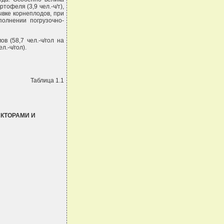
тофеля (3,9 чел.-ч/т),
ывке корнеплодов, при
полнении погрузочно-
 (58,7 чел.-ч/гол на
.-ч/гол).
Таблица 1.1
КТОРАМИ И