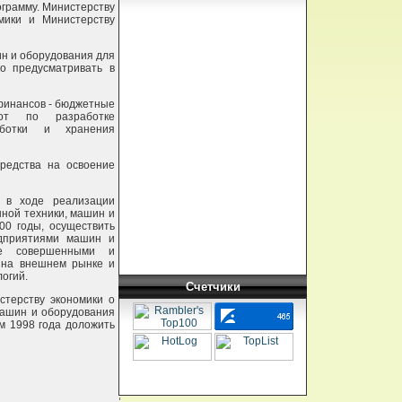
ограмму. Министерству
мики и Министерству
ин и оборудования для
о предусматривать в
 финансов - бюджетные
бот по разработке
аботки и хранения
средства на освоение
я в ходе реализации
ной техники, машин и
00 годы, осуществить
едприятиями машин и
ее совершенными и
х на внешнем рынке и
огий.
Счетчики
стерству экономики о
машин и оборудования
ам 1998 года доложить