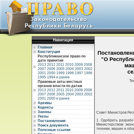
Навигация
Главная
Конституция
Постановлени
Республиканское право по
"О Республи
дате принятия
2013
2012
2011
2010
2009
2008
маш
2007
2006
2005
2004
2003
2002
се
2001
2000
1999
1998
1997
1996
1995
1994 и ранее
Те
Правовые акты местных
органов власти по датам
2013
2012
2011
2010
2009
2008
2007
2006
2005
2004
2003
2002
2001
2000 и ранее
Архивы
Кодексы
Законы
Совет Министров Ре
Указы
1. Одобрить разрабо
Постановления
Министерством экон
Поиск документа
техники, машин и обо
Полезные ссылки