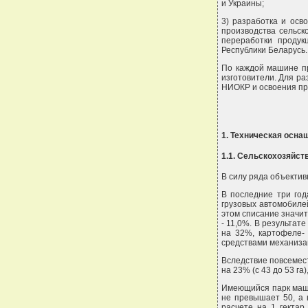
и Украины;
3) разработка и осв
производства сельск
переработки продук
Республики Беларусь.
По каждой машине пр
изготовители. Для р
НИОКР и освоения пр
1. Техническая осна
1.1. Сельскохозяйст
В силу ряда объектив
В последние три год
грузовых автомобиле
этом списание значит
- 11,0%. В результат
на 32%, картофеле- 
средствами механизац
Вследствие повсемест
на 23% (с 43 до 53 га
Имеющийся парк маши
не превышает 50, а 
расчете на 1 гектар