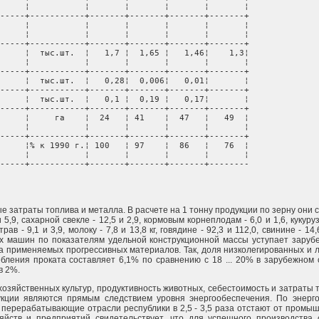
     ¦           ¦       ¦       ¦       ¦       ¦

-----+-----------+-------+-------+-------+-------+

     ¦           ¦       ¦       ¦       ¦       ¦

     ¦           ¦       ¦       ¦       ¦       ¦

-----+-----------+-------+-------+-------+-------+

     ¦  тыс.шт.  ¦   1,7 ¦  1,65 ¦   1,46¦    1,3¦

     ¦           ¦       ¦       ¦       ¦       ¦

-----+-----------+-------+-------+-------+-------+

     ¦  тыс.шт.  ¦   0,28¦  0,006¦   0,01¦       ¦

-----+-----------+-------+-------+-------+-------+

     ¦  тыс.шт.  ¦   0,1 ¦  0,19 ¦   0,17¦       ¦

-----+-----------+-------+-------+-------+-------+

     ¦     га    ¦  24   ¦ 41    ¦  47   ¦   49  ¦

     ¦           ¦       ¦       ¦       ¦       ¦

-----+-----------+-------+-------+-------+-------+

     ¦% к 1990 г.¦ 100   ¦ 97    ¦  86   ¦   76  ¦

     ¦           ¦       ¦       ¦       ¦       ¦

-----+-----------+-------+-------+-------+--------
е затраты топлива и металла. В расчете на 1 тонну продукции по зерну они с
и 5,9, сахарной свекле - 12,5 и 2,9, кормовым корнеплодам - 6,0 и 1,6, кукуруз
рав - 9,1 и 3,9, молоку - 7,8 и 13,8 кг, говядине - 92,3 и 112,0, свинине - 14
х машин по показателям удельной конструкционной массы уступает заруб
са применяемых прогрессивных материалов. Так, доля низколегированных и 
ления проката составляет 6,1% по сравнению с 18 ... 20% в зарубежном с
в 2%.
озяйственных культур, продуктивность животных, себестоимость и затраты 
укции являются прямым следствием уровня энергообеспечения. По энерг
и перерабатывающие отрасли республики в 2,5 - 3,5 раза отстают от промы
йств и предприятий свидетельствует, что для успешного производства 