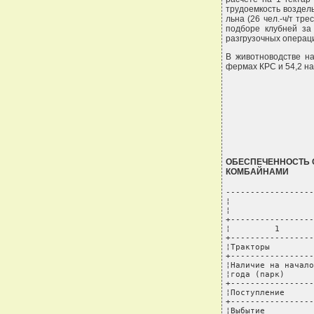
трудоемкость возделыв
льна (26 чел.-ч/т тр
подборе клубней за 
разгрузочных операци
В животноводстве на
фермах КРС и 54,2 на
ОБЕСПЕЧЕННОСТЬ 
КОМБАЙНАМИ
------------------
¦                 
¦                 
+-----------------
¦         1       
+-----------------
¦Тракторы         
+-----------------
¦Наличие на начало
¦года (парк)      
+-----------------
¦Поступление      
+-----------------
¦Выбытие          