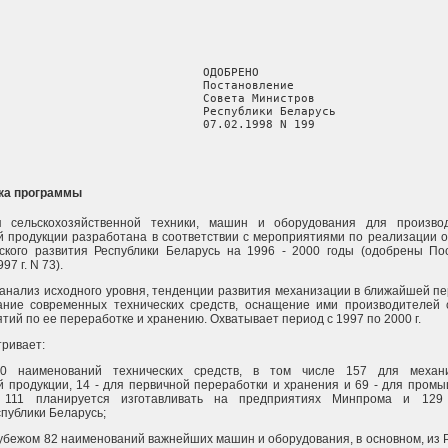
                             ОДОБРЕНО

                             Постановление

                             Совета Министров

                             Республики Беларусь

                             07.02.1998 N 199
ка программы
я сельскохозяйственной техники, машин и оборудования для произво
й продукции разработана в соответствии с мероприятиями по реализации 
еского развития Республики Беларусь на 1996 - 2000 годы (одобрены П
7 г. N 73).
 анализ исходного уровня, тенденции развития механизации в ближайшей п
ание современных технических средств, оснащение ими производителей 
тий по ее переработке и хранению. Охватывает период с 1997 по 2000 г.
ривает:
40 наименований технических средств, в том числе 157 для механи
й продукции, 14 - для первичной переработки и хранения и 69 - для пром
 111 планируется изготавливать на предприятиях Минпрома и 129
публики Беларусь;
рубежом 82 наименований важнейших машин и оборудования, в основном, из