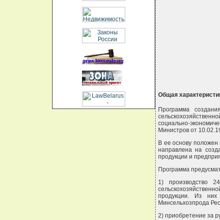
                  
                  
                  
                  
                  
Общая характеристи
Программа создани
сельскохозяйственно
социально-экономич
Министров от 10.02.199
В ее основу положен
направлена на созд
продукции и предприя
Программа предусмат
1) производство 2
сельскохозяйственно
продукции. Из них
Минсельхозпрода Рес
2) приобретение за 