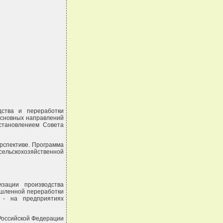
дства и переработки
основных направлений
остановлением Совета
ерспективе. Программа
сельскохозяйственной
зации производства
ышленной переработки
 - на предприятиях
 Российской Федерации