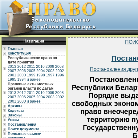
Навигация
ПОИ
Главная
Конституция
Постан
Республиканское право по
дате принятия
2013
2012
2011
2010
2009
2008
Постановления друг
2007
2006
2005
2004
2003
2002
2001
2000
1999
1998
1997
1996
Постановлен
1995
1994 и ранее
Правовые акты местных
Республики Белару
органов власти по датам
2013
2012
2011
2010
2009
2008
Порядке выд
2007
2006
2005
2004
2003
2002
2001
2000 и ранее
свободных эконом
Архивы
право внеочеред
Кодексы
Законы
территорию пу
Указы
Постановления
Государственн
Поиск документа
Полезные ссылки
Б