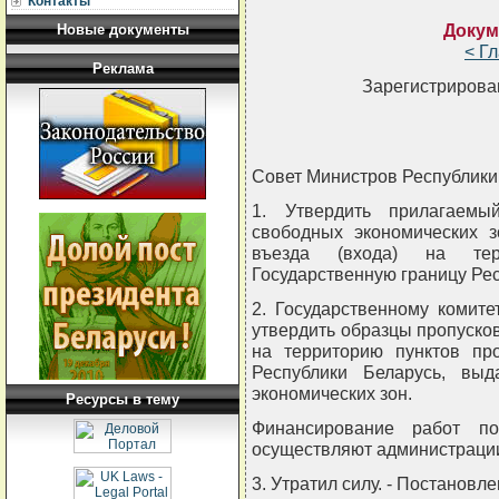
Контакты
Докум
Новые документы
< Г
Реклама
Зарегистрирован
Совет Министров Республи
1. Утвердить прилагаемы
свободных экономических з
въезда (входа) на тер
Государственную границу Рес
2. Государственному комит
утвердить образцы пропусков
на территорию пунктов про
Республики Беларусь, вы
экономических зон.
Ресурсы в тему
Финансирование работ по
осуществляют администрации
3. Утратил силу. - Постановл