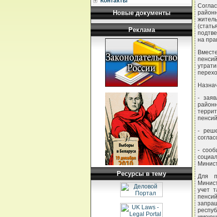
Контакты
Соглас
Новые документы
районн
житель
(стат
Реклама
подтве
на пра
Вмест
пенси
утрати
перехо
Назнач
- зая
районн
терри
пенсий
- реш
соглас
- сооб
социа
Минист
Ресурсы в тему
Для п
Минис
учет 
пенси
запра
респуб