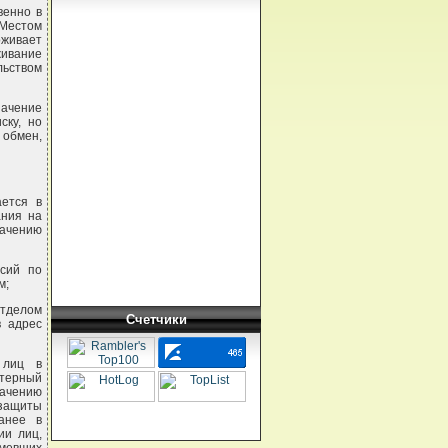
венно в
 Местом
оживает
ивание
льством
начение
ску, но
 обмен,
ается в
ания на
начению
сий по
м;
отделом
Счетчики
в адрес
 лиц в
ютерный
начению
защиты
анее в
ии лиц,