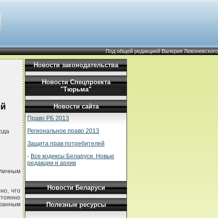
Под общей редакцией Валерия Левоневского
Новости законодательства
Новости Спецпроекта
"Тюрьма"
ой
Новости сайта
Право РБ 2013
Региональное право 2013
ода
Защита прав потребителей
-
Все кодексы Беларуси. Новые
редакции и архив
личным
Новости Беларуси
но, что
тоянно
Полезные ресурсы
транным