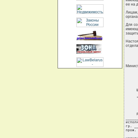
имеющи
ее на 
Лицам,
органа
Для со
имеющ
защиты
Насто
отдела
Минис
     Ш
     
     
     
_____
испол
гр. _
прож.
     