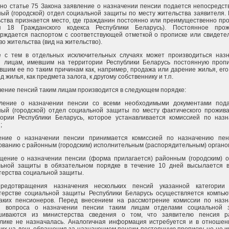
но статье 75 Закона заявление о назначении пенсии подается непосредст
ый (городской) отдел социальной защиты по месту жительства заявителя.
ства признается место, где гражданин постоянно или преимущественно пр
ья 18 Гражданского кодекса Республики Беларусь). Постоянное прож
рждается паспортом с соответствующей отметкой о прописке или свидете
во жительства (вид на жительство).
е с тем в отдельных исключительных случаях может производиться наз
й лицам, имевшим на территории Республики Беларусь постоянную пропи
вшим ее по таким причинам как, например, продажа или дарение жилья, его
д жилья, как предмета залога, к другому собственнику и т.п.
ение пенсий таким лицам производится в следующем порядке:
вление о назначении пенсии со всеми необходимыми документами под
ый (городской) отдел социальной защиты по месту фактического прожив
тории Республики Беларусь, которое устанавливается комиссией по наз
;
ение о назначении пенсии принимается комиссией по назначению пен
ованию с районным (городским) исполнительным (распорядительным) органо
щение о назначении пенсии (форма прилагается) районным (городским) 
льной защиты в обязательном порядке в течение 10 дней высылается 
ерства социальной защиты.
редотвращения назначения нескольких пенсий указанной категории
терстве социальной защиты Республики Беларусь осуществляется компь
таких пенсионеров. Перед внесением на рассмотрение комиссии по наз
й вопроса о назначении пенсии таким лицам отделами социальной 
шиваются из министерства сведения о том, что заявителю пенсия р
лике не назначалась. Аналогичная информация истребуется и в отношен