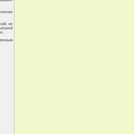
имевших
 пенсия
сий, не
иальной
х.
твенным