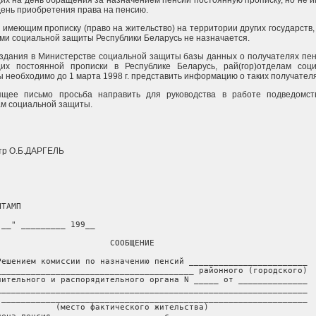
х на день обращения за назначением пенсии постоянную прописку, но не 
день приобретения права на пенсию.
 имеющим прописку (право на жительство) на территории других государств,
ми социальной защиты Республики Беларусь не назначается.
здания в Министерстве социальной защиты базы данных о получателях пен
их постоянной прописки в Республике Беларусь, рай(гор)отделам соц
 необходимо до 1 марта 1998 г. представить информацию о таких получателя
ящее письмо просьба направить для руководства в работе подведомс
м социальной защиты.
тр О.Б.ДАРГЕЛЬ
ТАМП

"__" _________ 199__

                       СООБЩЕНИЕ

Решением комиссии по назначению пенсий ________________________

________________________________________ районного (городского)

нительного и распорядительного органа N _____ от ______________

_______________________________________________________________

 ______________________________________________________________

            (место фактического жительства)
