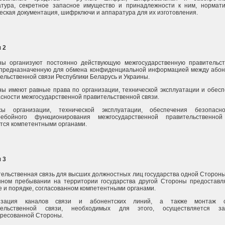
атура, секретное запасное имущество и принадлежности к ним, нормат
еская документация, шифрключи и аппаратура для их изготовления.
 2
ны организуют постоянно действующую межгосударственную правительс
, предназначенную для обмена конфиденциальной информацией между або
ельственной связи Республики Беларусь и Украины.
ы имеют равные права по организации, технической эксплуатации и обес
сности межгосударственной правительственной связи.
сы организации, технической эксплуатации, обеспечения безопасн
ребойного функционирования межгосударственной правительственной
ся компетентными органами.
 3
ельственная связь для высших должностных лиц государства одной Стороны
нном пребывании на территории государства другой Стороны предоставл
 и порядке, согласованном компетентными органами.
изация каналов связи и абонентских линий, а также монтаж с
тельственной связи, необходимых для этого, осуществляется з
ресованной Стороны.