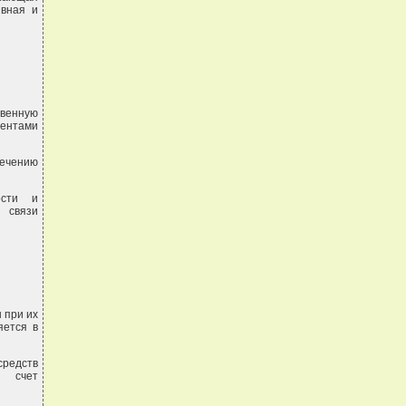
ивная и
твенную
нентами
печению
ости и
 связи
 при их
яется в
редств
а счет