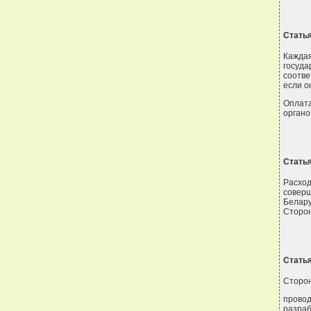
Статья
Каждая
госуда
соотве
если о
Оплат
органо
Статья
Расхо
совер
Белару
Сторон
Статья
Сторон
прово
разра