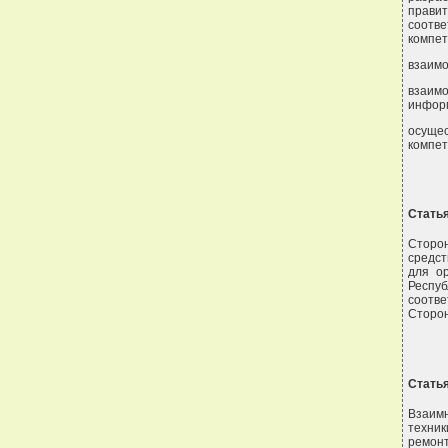
прави
соотв
компет
взаимо
взаимо
информ
осуще
компет
Статья
Сторо
средст
для о
Респуб
соотве
Сторон
Статья
Взаим
техник
ремонт