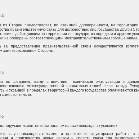
 4
 из Сторон предоставляет, по взаимной договоренности, на территории
рства правительственную связь для должностных лиц государства другой Ст
тствии с действующим на территории ее государства порядком и другими усл
ни не оговорены соответствующими межправительственными соглашениями.
а за предоставление правительственной связи осуществляется компе
м заинтересованной Стороны.
 5
ды по созданию, вводу в действие, технической эксплуатации и даль
шенствованию межгосударственной правительственной связи между Респ
сь и Украиной в пределах территорий каждого государства оплачиваются ка
 самостоятельно.
 6
ы поручают компетентным органам на взаимовыгодных условиях:
дить научно-исследовательские и проектно-конструкторские работы в 
ботки и производства новых систем и средств связи для межгосударс