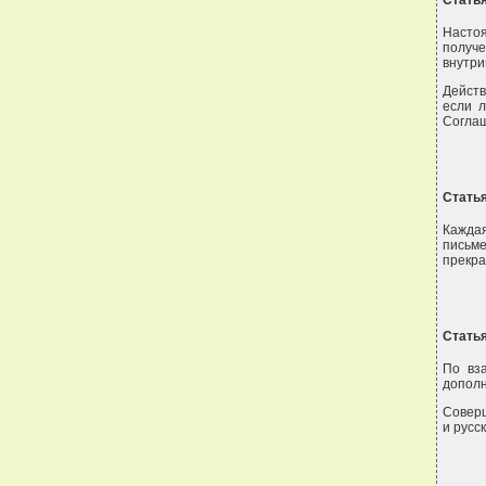
Статья
Насто
полу
внутри
Действ
если 
Соглаш
Статья
Кажда
письме
прекра
Статья
По вз
дополн
Соверш
и русс