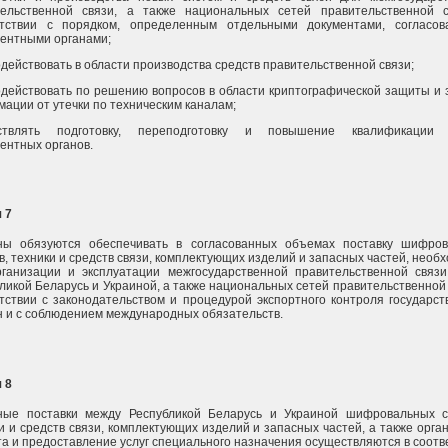
тельственной связи, а также национальных сетей правительственной 
етствии с порядком, определенным отдельными документами, согласо
ентными органами;
действовать в области производства средств правительственной связи;
действовать по решению вопросов в области криптографической защиты и
ации от утечки по техническим каналам;
ствлять подготовку, переподготовку и повышение квалификации 
ентных органов.
 7
ны обязуются обеспечивать в согласованных объемах поставку шифро
в, техники и средств связи, комплектующих изделий и запасных частей, необ
рганизации и эксплуатации межгосударственной правительственной связ
ликой Беларусь и Украиной, а также национальных сетей правительственной 
тствии с законодательством и процедурой экспортного контроля государст
 и с соблюдением международных обязательств.
 8
ные поставки между Республикой Беларусь и Украиной шифровальных с
и и средств связи, комплектующих изделий и запасных частей, а также орга
а и предоставление услуг специального назначения осуществляются в соотв