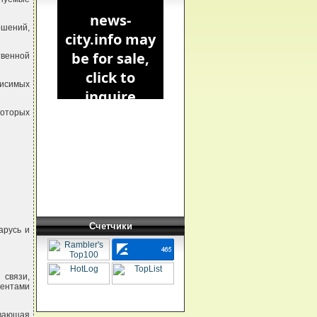
ошений,
твенной
висимых
которых
Счетчики
арусь и
 связи,
ентами
вающая