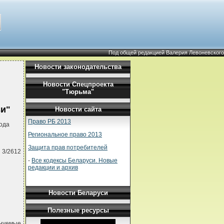
Под общей редакцией Валерия Левоневского
Новости законодательства
Новости Спецпроекта
и
"Тюрьма"
зи"
Новости сайта
Право РБ 2013
ода
Региональное право 2013
Защита прав потребителей
 3/2612
-
Все кодексы Беларуси. Новые
редакции и архив
Новости Беларуси
Полезные ресурсы
енуемые