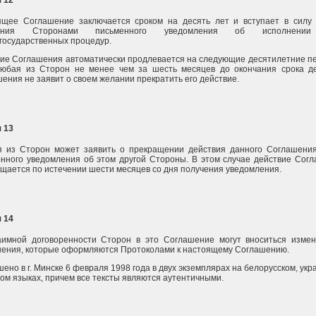
 12
ящее Соглашение заключается сроком на десять лет и вступает в силу
чения Сторонами письменного уведомления об исполнении
государственных процедур.
ие Соглашения автоматически продлевается на следующие десятилетние п
любая из Сторон не менее чем за шесть месяцев до окончания срока д
ения не заявит о своем желании прекратить его действие.
 13
я из Сторон может заявить о прекращении действия данного Соглашени
нного уведомления об этом другой Стороны. В этом случае действие Сог
щается по истечении шести месяцев со дня получения уведомления.
 14
аимной договоренности Сторон в это Соглашение могут вноситься изме
ения, которые оформляются Протоколами к настоящему Соглашению.
ено в г. Минске 6 февраля 1998 года в двух экземплярах на белорусском, укр
ком языках, причем все тексты являются аутентичными.