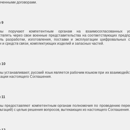
юченными договорами.
 9
ны поручают компетентным органам на взаимосогласованных ус
твлять через свои военные представительства на соответствующих предп
ль разработки, изготовления, поставки и эксплуатации шифровальных с
и и средств связи, комплектующих изделий и запасных частей.
 10
ы устанавливают, русский язык является рабочим языком при их взаимодейс
ации настоящего Соглашения.
 11
ны предоставляют компетентным органам полномочия по проведению пере
льтаций) с целью решения вопросов, вытекающих из настоящего Соглашения.