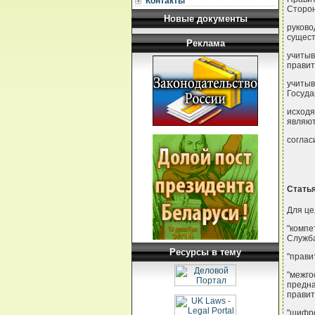
Контакты
Сторо
Новые документы
руков
сущест
Реклама
учиты
правит
учиты
Госуда
исходя
являют
соглас
Статья
Для це
"компе
Служба
Ресурсы в тему
"прави
"межг
предн
правит
"шифр