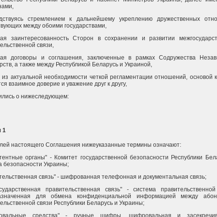
нами,
одствуясь стремлением к дальнейшему укреплению дружественных отн
вующих между обоими государствами,
вая заинтересованность Сторон в сохранении и развитии межгосударс
ельственной связи,
вая договоры и соглашения, заключенные в рамках Содружества Неза
рств, а также между Республикой Беларусь и Украиной,
 из актуальной необходимости четкой регламентации отношений, основой 
ся взаимное доверие и уважение друг к другу,
ились о нижеследующем:
 1
лей настоящего Соглашения нижеуказанные термины означают:
тентные органы" - Комитет государственной безопасности Республики Бел
 безопасности Украины;
тельственная связь" - шифрованная телефонная и документальная связь;
осударственная правительственная связь" - система правительственной
азначенная для обмена конфиденциальной информацией между абон
ельственной связи Республики Беларусь и Украины;
овальные средства" - ручные шифры, шифровальная и засекречи