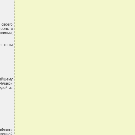
 своего
ороны в
овиями,
тентным
нейшему
убликой
ждой из
области
твенной