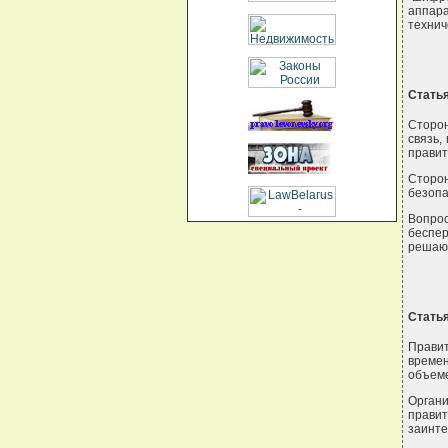
аппар
технич
Статья
Сторо
связь
правит
Сторон
безопа
Вопро
беспе
решают
Статья
Правит
време
объеме
Орган
прави
заинте