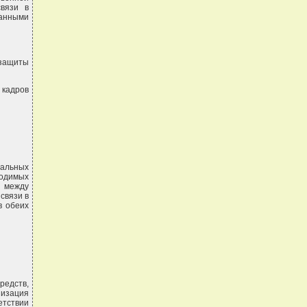
связи в
ванными
 защиты
кадров
вальных
ходимых
и между
связи в
в обеих
редств,
низация
етствии