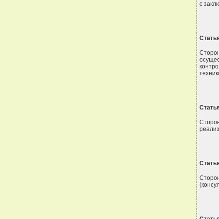
с закл
Статья
Сторо
осущес
контро
техник
Статья
Сторон
реализ
Статья
Сторо
(консу