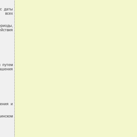
 с даты
 всех
ериоды,
ействия
я путем
лашения
нения и
аинском