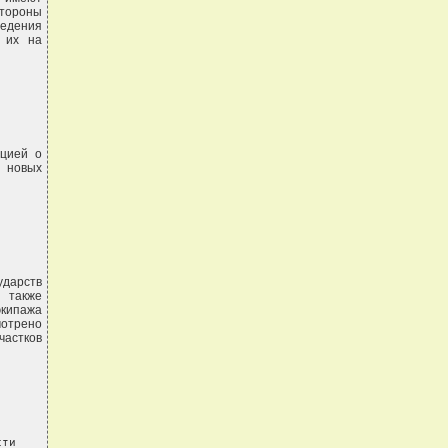
Стороны
едения
 их на
ацией о
 новых
дарств
 также
экипажа
отрено
астков
ти
