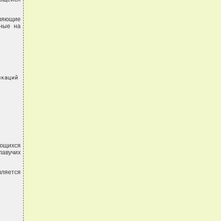
ляющие
нные на
каций

ающихся
лавучих
вляется