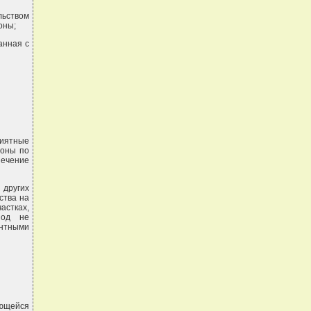
льством
оны;
анная с
риятные
роны по
печение
 других
ства на
астках,
иод не
ентными
ющейся