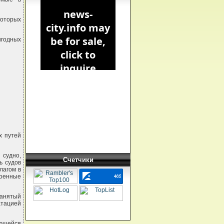
оторых
годных
х путей
судно,
Счетчики
ь судов
лагом в
военные
занятый
атацией
ающейся