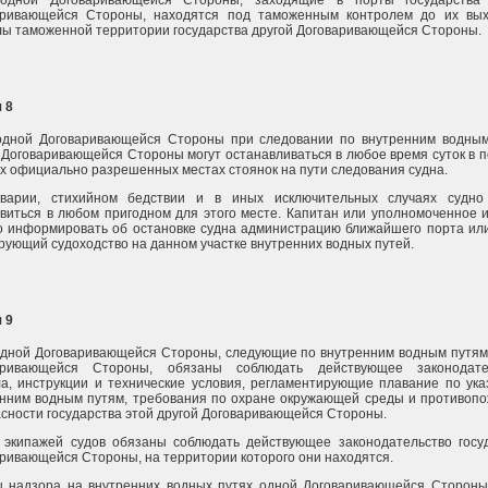
одной Договаривающейся Стороны, заходящие в порты государства 
аривающейся Стороны, находятся под таможенным контролем до их вы
ы таможенной территории государства другой Договаривающейся Стороны.
 8
одной Договаривающейся Стороны при следовании по внутренним водны
 Договаривающейся Стороны могут останавливаться в любое время суток в п
их официально разрешенных местах стоянок на пути следования судна.
варии, стихийном бедствии и в иных исключительных случаях судно
виться в любом пригодном для этого месте. Капитан или уполномоченное 
 информировать об остановке судна администрацию ближайшего порта или
рующий судоходство на данном участке внутренних водных путей.
 9
дной Договаривающейся Стороны, следующие по внутренним водным путям
аривающейся Стороны, обязаны соблюдать действующее законодател
а, инструкции и технические условия, регламентирующие плавание по ук
нним водным путям, требования по охране окружающей среды и противоп
сности государства этой другой Договаривающейся Стороны.
 экипажей судов обязаны соблюдать действующее законодательство госу
ривающейся Стороны, на территории которого они находятся.
ы надзора на внутренних водных путях одной Договаривающейся Сторон