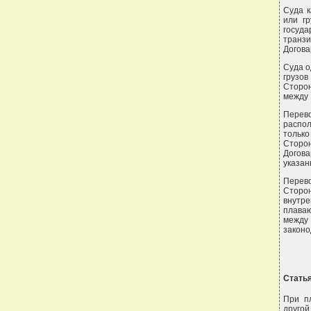
Суда к
или г
госуд
транз
Догова
Суда о
грузов
Сторон
между 
Перев
распо
только
Стор
Догов
указан
Перево
Сторон
внутр
плаваю
между
законо
Статья
При п
другой