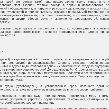
ны такой же режим, какой она предоставляет своим судам в отн
ьзования мест якорной стоянки, захода в порты и использования по
ений и оборудования для погрузки и разгрузки судов, посадки и высадки пасс
ния судов водой и продовольствием, оказания необходимой медицинской 
 навигационных (маячных, шлюзовых, канальных), портовых (якорных, прич
ельных) и других сборов, услуг и выполнения формальностей, связа
дством.
живание судов, грузов и пассажиров в портах производится в соответ
нальным законодательством государств Договаривающихся Сторон, прав
ми портов.
 7
дной Договаривающейся Стороны по прибытии во внутренние воды или уб
енних вод другой Договаривающейся Стороны обязаны пройти погран
нный и другие виды контроля в одном из ближайших ко входу во внутренн
у из внутренних вод) портов этой Договаривающейся Стороны, открытых для
анных судов, а при сообщении между портами Беларуси через территорию 
етствующие Компетентные органы Договаривающихся Сторон определяют 
нного пропуска.
ан судна (судовладелец) в установленные сроки извещает админис
ного порта, а также пограничные и таможенные власти о своем прибытии.
аривающиеся Стороны будут предпринимать необходимые меры к тому,
мально ускорить и упростить осуществление таможенных, санитарных и
ьностей как в портах, так и на границе.