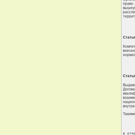
право
вышеу
рассл
террит
Статья
Компе
внесе
нормат
Статья
Выдав
Догов
квали
взаим
нацио
внутре
Такими
в отн