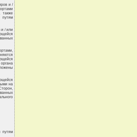
ров и /
портами
а также
 путям
и / или
ающейся
ованных
ртами,
лняются
ающейся
органа
ложены
ающейся
ными на
Сторон,
ованных
ального
м путям