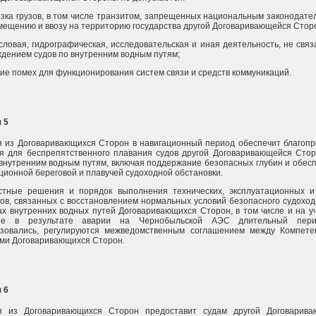
зка грузов, в том числе транзитом, запрещенных национальным законодате
мещению и ввозу на территорию государства другой Договаривающейся Стор
ловая, гидрографическая, исследовательская и иная деятельность, не связ
дением судов по внутренним водным путям;
ие помех для функционирования систем связи и средств коммуникаций.
 5
 из Договаривающихся Сторон в навигационный период обеспечит благоп
я для беспрепятственного плавания судов другой Договаривающейся Сто
внутренним водным путям, включая поддержание безопасных глубин и обес
ционной береговой и плавучей судоходной обстановки.
стные решения и порядок выполнения технических, эксплуатационных и
ов, связанных с восстановлением нормальных условий безопасного судоход
ах внутренних водных путей Договаривающихся Сторон, в том числе и на уч
ые в результате аварии на Чернобыльской АЭС длительный пер
ьзовались, регулируются межведомственным соглашением между Компет
ми Договаривающихся Сторон.
 6
я из Договаривающихся Сторон предоставит судам другой Договарива