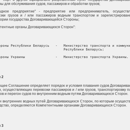
ы для обслуживания судов, пассажиров и обработки грузов;
ходное предприятие" - предприятие или предприниматель, осуществ
озки грузов и / или пассажиров водным транспортом и зарегистрирова
ории государства Договаривающейся Стороны;
тентные органы Договаривающихся Сторон":
ороны Республики Беларусь   -   Министерство транспорта и коммуни
                                Республики Беларусь;

ороны Украины               -   Министерство транспорта Украины.
 2
щее Соглашение определяет порядок и условия плавания судов Договарив
, осуществляющих перевозки пассажиров и / или грузов, транспортировку п
ов и перегон судов по внутренним водным путям Договаривающихся Сторон.
и внутренних водных путей Договаривающихся Сторон, по которым осущест
дство, определяются Компетентными органами Договаривающихся Сторон.
 3