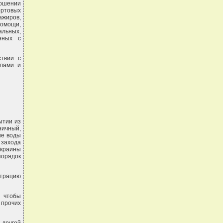
ошении
ртовых
ажиров,
помощи,
альных,
нных с
ствии с
илами и
ытии из
ичный,
ие воды
 захода
Украины
порядок
трацию
 чтобы
 прочих