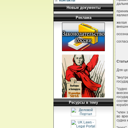
Контакты
дальн
Новые документы
прини
являют
Реклама
жела
внешне
осозна
соглас
Статья
Для це
"внутр
госуда
"судн
внесен
госуда
соотв
Ресурсы в тему
корабл
"член 
во вре
судна 
"порт"