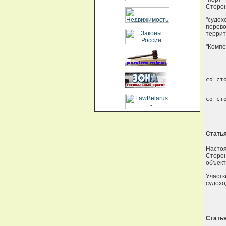
Сторон
"судо
перев
террит
"Компе
со ст
     
со ст
Статья
Настоя
Сторон
объект
Участк
судохо
Статья