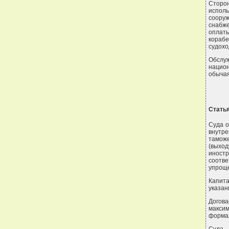
Сторо
испол
сооруж
снабже
оплаты
кораб
судохо
Обслу
нацио
обычая
Статья
Суда о
внутр
таможе
(выход
иностр
соотв
упроще
Капит
указан
Догов
макси
формал