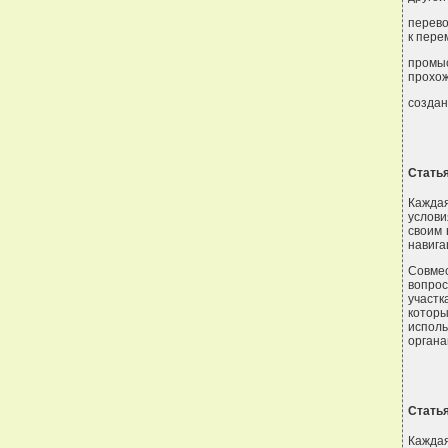
перево
к пере
промыс
прохож
создан
Статья
Каждая
услови
своим 
навига
Совме
вопрос
участк
котор
испол
органа
Статья
Кажда