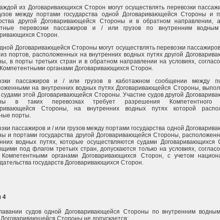
аждой из Договаривающихся Сторон могут осуществлять перевозки пассажи
рузов между портами государства одной Договаривающейся Стороны и 
арства другой Договаривающейся Стороны и в обратном направлении, 
итные перевозки пассажиров и / или грузов по внутренним водным
ривающихся Сторон.
дной Договаривающейся Стороны могут осуществлять перевозки пассажиров 
 из портов, расположенных на внутренних водных путях другой Договарив
ы, в порты третьих стран и в обратном направлении на условиях, соглас
Компетентными органами Договаривающихся Сторон.
озки пассажиров и / или грузов в каботажном сообщении между по
ложенными на внутренних водных путях Договаривающейся Стороны, выпо
 судами этой Договаривающейся Стороны. Участие судов другой Договарив
оны в таких перевозках требует разрешения Компетентного 
аривающейся Стороны, на внутренних водных путях которой распо
ные порты.
зки пассажиров и / или грузов между портами государства одной Договарив
ы и портами государства другой Договаривающейся Стороны, расположен
енних водных путях, которые осуществляются судами Договаривающихся 
щими под флагом третьих стран, допускаются только на условиях, соглас
 Компетентными органами Договаривающихся Сторон, с учетом национ
дательства государств Договаривающихся Сторон.
 4
лавании судов одной Договаривающейся Стороны по внутренним водны
 Договаривающейся Стороны не допускается: