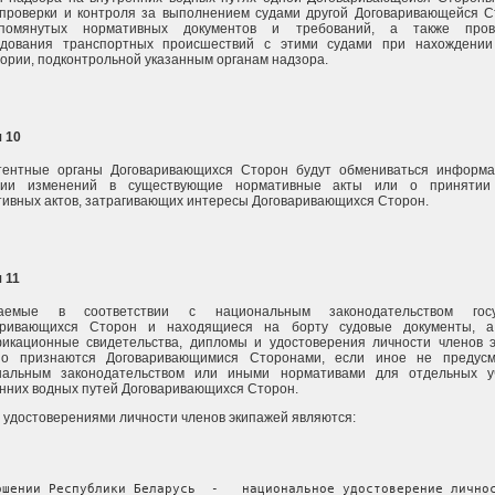
 проверки и контроля за выполнением судами другой Договаривающейся 
помянутых нормативных документов и требований, а также пров
едования транспортных происшествий с этими судами при нахождении
ории, подконтрольной указанным органам надзора.
 10
тентные органы Договаривающихся Сторон будут обмениваться информ
нии изменений в существующие нормативные акты или о принятии
ивных актов, затрагивающих интересы Договаривающихся Сторон.
 11
аемые в соответствии с национальным законодательством госу
аривающихся Сторон и находящиеся на борту судовые документы, а
фикационные свидетельства, дипломы и удостоверения личности членов 
но признаются Договаривающимися Сторонами, если иное не предусм
нальным законодательством или иными нормативами для отдельных уч
нних водных путей Договаривающихся Сторон.
 удостоверениями личности членов экипажей являются:
ошении Республики Беларусь  -   национальное удостоверение личнос