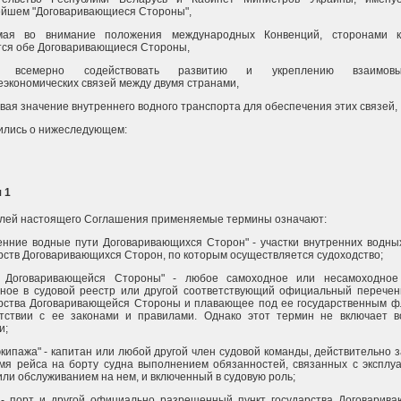
ейшем "Договаривающиеся Стороны",
мая во внимание положения международных Конвенций, сторонами к
ся обе Договаривающиеся Стороны,
я всемерно содействовать развитию и укреплению взаимовы
экономических связей между двумя странами,
вая значение внутреннего водного транспорта для обеспечения этих связей,
ились о нижеследующем:
 1
лей настоящего Соглашения применяемые термины означают:
енние водные пути Договаривающихся Сторон" - участки внутренних водны
рств Договаривающихся Сторон, по которым осуществляется судоходство;
о Договаривающейся Стороны" - любое самоходное или несамоходное 
ное в судовой реестр или другой соответствующий официальный перечен
рства Договаривающейся Стороны и плавающее под ее государственным ф
етствии с ее законами и правилами. Однако этот термин не включает 
и;
экипажа" - капитан или любой другой член судовой команды, действительно 
мя рейса на борту судна выполнением обязанностей, связанных с эксплу
или обслуживанием на нем, и включенный в судовую роль;
 - порт и другой официально разрешенный пункт государства Договарив