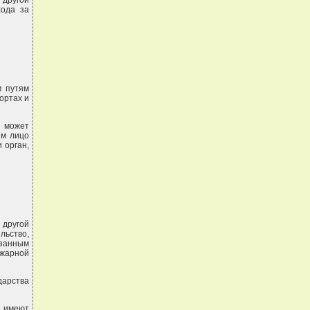
другой
хода за
м путям
ортах и
 может
им лицо
 орган,
 другой
ьство,
азанным
ожарной
дарства
ы имеют