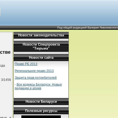
Под общей редакцией Валерия Левоневского
Новости законодательства
Новости Спецпроекта
и
"Тюрьма"
стве
Новости сайта
Право РБ 2013
ода
Региональное право 2013
Защита прав потребителей
 3/1456
-
Все кодексы Беларуси. Новые
редакции и архив
Новости Беларуси
Полезные ресурсы
емые в