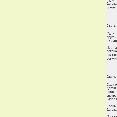
Суда 
Догов
предел
Статья
Суда 
другой
в друг
При а
остано
должно
регули
Статья
Суда о
Догов
правил
внутре
безопа
Члены
Догова
Орган