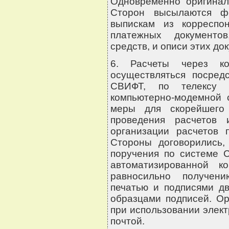
Одновременно оригинал
Сторон высылаются фе
выпискам из корреспон
платежных документо
средств, и описи этих до
6. Расчеты через ко
осуществляться посред
СВИФТ, по телексу 
компьютерно-модемной 
меры для скорейшего
проведения расчетов
организации расчетов 
Стороны договорились,
поручения по системе С
автоматизированной к
равносильно получени
печатью и подписями д
образцами подписей. О
при использовании элек
почтой.