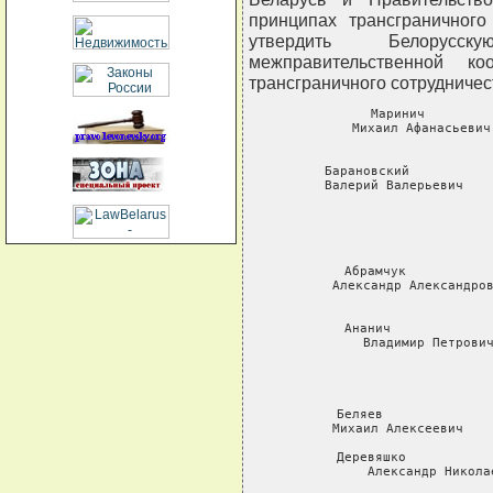
принципах трансграничного
утвердить Белорусск
межправительственной к
трансграничного сотрудничес
     Маринич         
     Михаил Афанасьевич
                    
     Барановский           
     Валерий Валерьевич    
                        
                        
                
                   
     Абрамчук           
     Александр Александров
                           
     Ананич             
     Владимир Петрович
                         
                          
                          
     Беляев              
     Михаил Алексеевич    
     Деревяшко           
     Александр Никола
                       