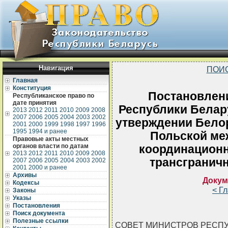
Навигация
ПОИ
Главная
Конституция
Постановлен
Республиканское право по
дате принятия
Республики Белару
2013
2012
2011
2010
2009
2008
2007
2006
2005
2004
2003
2002
утверждении Белор
2001
2000
1999
1998
1997
1996
1995
1994 и ранее
Польской ме
Правовые акты местных
органов власти по датам
координационн
2013
2012
2011
2010
2009
2008
трансграничн
2007
2006
2005
2004
2003
2002
2001
2000 и ранее
Архивы
Докум
Кодексы
< Г
Законы
Указы
Постановления
Поиск документа
Полезные ссылки
СОВЕТ МИНИСТРОВ РЕСП