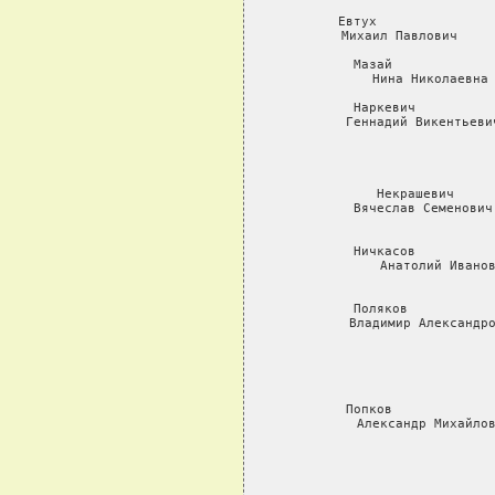
     Евтух               
     Михаил Павлович     
     Мазай             
     Нина Николаевна 
     Наркевич          
     Геннадий Викентьеви
                        
                        
                
     Некрашевич     
     Вячеслав Семенович
                       
     Ничкасов          
     Анатолий Иванов
                    
     Поляков           
     Владимир Александро
                         
                    
                         
               
     Попков             
     Александр Михайлов
                       
                          
                        
                    