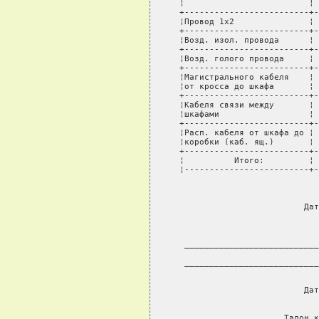
¦                         ¦ 
+-------------------------+-
¦Провод 1х2               ¦ 
+-------------------------+-
¦Возд. изол. провода      ¦ 
+-------------------------+-
¦Возд. голого провода     ¦ 
+-------------------------+-
¦Магистрального кабеля    ¦ 
¦от кросса до шкафа       ¦ 
+-------------------------+-
¦Кабеля связи между       ¦ 
¦шкафами                  ¦ 
+-------------------------+-
¦Расп. кабеля от шкафа до ¦ 
¦коробки (каб. ящ.)       ¦ 
+-------------------------+-
¦          Итого:         ¦ 
¦-------------------------+-
                          
                        Дат
                          
                           
___________________________
             
___________________________
                           
                        Дат
                           
Талон к