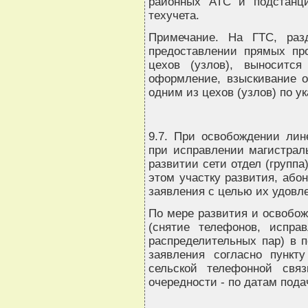
районных АТС и подстанци
техучета.
Примечание. На ГТС, раз
предоставлении прямых пр
цехов (узлов), выноситс
оформление, взыскивание о
одним из цехов (узлов) по у
9.7. При освобождении лин
при исправлении магистрал
развитии сети отдел (группа
этом участку развития, або
заявления с целью их удовл
По мере развития и освобож
(снятие телефонов, испра
распределительных пар) в 
заявления согласно пункт
сельской телефонной свя
очередности - по датам пода