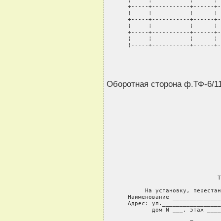
¦     ¦           ¦      ¦ 
+-----+-----------+------+-
¦     ¦           ¦      ¦ 
+-----+-----------+------+-
¦     ¦           ¦      ¦ 
+-----+-----------+------+-
¦     ¦           ¦      ¦ 
¦-----+-----------+------+-
Оборотная сторона ф.ТФ-6/11
                           
                 Т
     На установку, перестан
Наименование ______________
Адрес: ул._________________
дом N ___, этаж ____