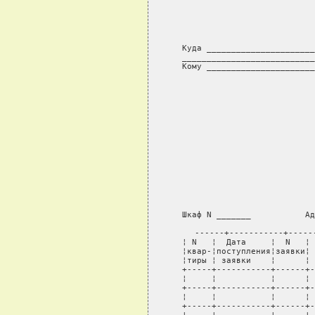
                           
              
Куда ______________________
___________________________
Кому ______________________
                           
               
Шкаф N _______           Ад
------+-----------+-----
¦ N   ¦  Дата     ¦  N   ¦ 
¦квар-¦поступления¦заявки¦ 
¦тиры ¦ заявки    ¦      ¦ 
+-----+-----------+------+-
¦     ¦           ¦      ¦ 
+-----+-----------+------+-
¦     ¦           ¦      ¦ 
+-----+-----------+------+-