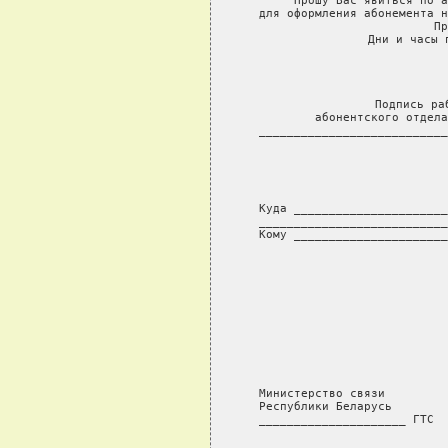
     Прошу Вас явиться по а
для оформления абонемента н
     Пр
     Дни и часы 
                
                
                
Подпись ра
абонентского отдела
___________________________
                           
              
Куда ______________________
___________________________
Кому ______________________
Министерство связи         
Республики Беларусь        
_____________________ ГТС  
             