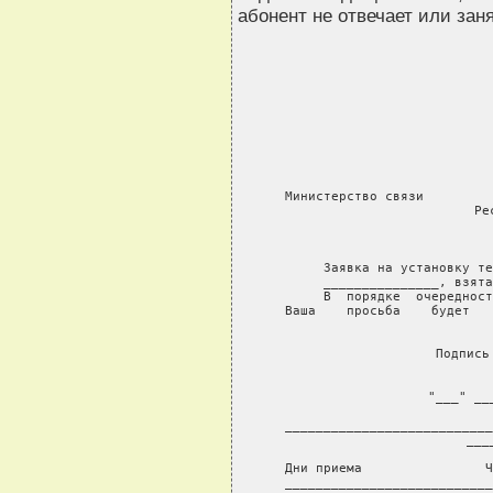
абонент не отвечает или заня
Министерство связи         
Ре
            
     Заявка на установку те
_______________, взята
     В  порядке  очередност
Ваша    просьба    будет   
Подпись
    
"___" __
___________________________
___
Дни приема                Ч
___________________________