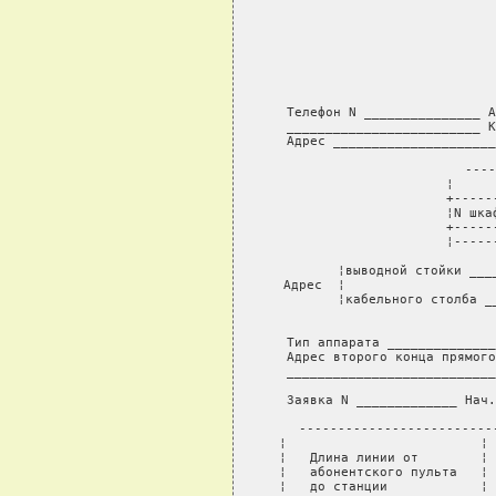
              
           
                
            
Телефон N _______________ А
_________________________ К
Адрес _____________________
                     ----
                     ¦     
                     +-----
                     ¦N шка
                     +-----
                     ¦-----
                           
       ¦выводной стойки ___
Адрес  ¦                   
       ¦кабельного столба _
                           
Тип аппарата ______________
Адрес второго конца прямого
___________________________
Заявка N _____________ Нач.
-------------------------
¦                         ¦ 
¦   Длина линии от        ¦ 
¦   абонентского пульта   ¦ 
¦   до станции            ¦ 