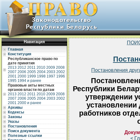
Навигация
ПОИ
Главная
Конституция
Постан
Республиканское право по
дате принятия
2013
2012
2011
2010
2009
2008
Постановления друг
2007
2006
2005
2004
2003
2002
2001
2000
1999
1998
1997
1996
Постановлен
1995
1994 и ранее
Правовые акты местных
Республики Белару
органов власти по датам
2013
2012
2011
2010
2009
2008
утверждении у
2007
2006
2005
2004
2003
2002
2001
2000 и ранее
установлении
Архивы
работников отд
Кодексы
Законы
Указы
Постановления
Поиск документа
Докум
Полезные ссылки
< Г