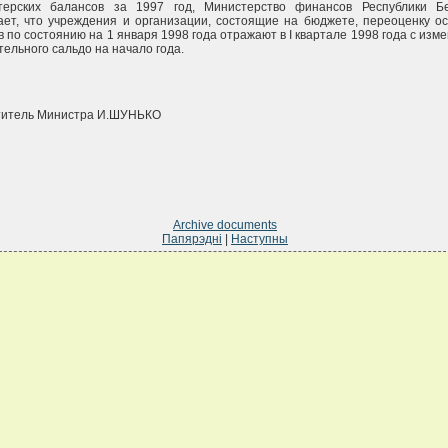
лтерских балансов за 1997 год, Министерство финансов Республики Б
ет, что учреждения и организации, состоящие на бюджете, переоценку о
 по состоянию на 1 января 1998 года отражают в I квартале 1998 года с изм
тельного сальдо на начало года.
титель Министра И.ШУНЬКО
Archive documents
Папярэдні
|
Наступны