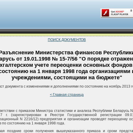
ПОИСК ДОКУМЕНТОВ
Разъяснение Министерства финансов Республик
арусь от 19.01.1998 № 15-7/56 "О порядке отраже
хгалтерском учете переоценки основных фондов
состоянию на 1 января 1998 года организациями 
учреждениями, состоящими на бюджете"
кст документа с изменениями и дополнениями по состоянию на ноябрь 2013 г
< Главная страница
ветствии с приказом Министра статистики и анализа Республики Беларусь N
.97 г. (зарегистрирован в Реестре Государственной регистрации 09.01
рационный N 2216/12) предприятия и организации проводят переоценку о
 по состоянию на 1 января 1998 года.
вая поздние сроки получения вышеуказанного приказа и сроки предст