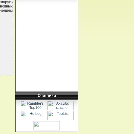
еларусь
сновных
енением
Счетчики