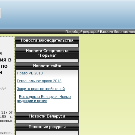
Под общей редакцией Валерия Левоневского
Новости законодательства
Новости Спецпроекта
и
"Тюрьма"
ния в
 по
Новости сайта
и
Право РБ 2013
Региональное право 2013
ода
Защита прав потребителей
-
Все кодексы Беларуси. Новые
редакции и архив
 317 от
Новости Беларуси
.98 г.,
сновных
Полезные ресурсы
авления