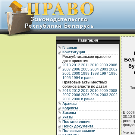
Навигация
Главная
Конституция
Республиканское право по
Бел
дате принятия
2013
2012
2011
2010
2009
2008
бу
2007
2006
2005
2004
2003
2002
2001
2000
1999
1998
1997
1996
1995
1994 и ранее
Правовые акты местных
органов власти по датам
Те
2013
2012
2011
2010
2009
2008
2007
2006
2005
2004
2003
2002
2001
2000 и ранее
Архивы
Кодексы
В соот
Законы
30.12
Указы
регист
Постановления
фондов
Поиск документа
Полезные ссылки
Учиты