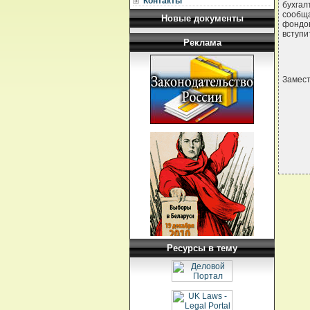
Контакты
бухга
сообща
Новые документы
фондов
вступи
Реклама
Замес
Ресурсы в тему