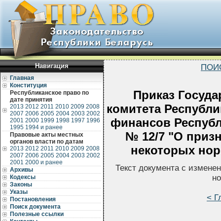
Навигация
ПОИ
Главная
Конституция
Приказ Госуда
Республиканское право по
дате принятия
комитета Республи
2013
2012
2011
2010
2009
2008
2007
2006
2005
2004
2003
2002
финансов Республи
2001
2000
1999
1998
1997
1996
1995
1994 и ранее
№ 12/7 "О приз
Правовые акты местных
органов власти по датам
некоторых нор
2013
2012
2011
2010
2009
2008
2007
2006
2005
2004
2003
2002
2001
2000 и ранее
Текст документа с измене
Архивы
но
Кодексы
Законы
Указы
< Г
Постановления
Поиск документа
Полезные ссылки