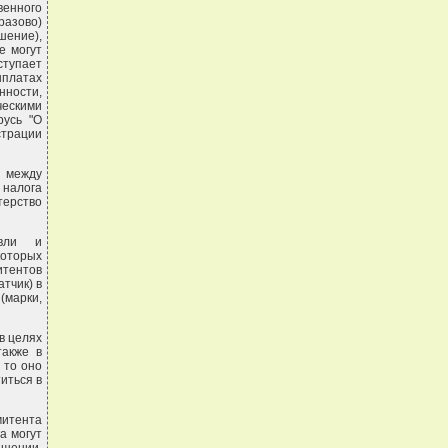
венного
разово)
шение),
е могут
ступает
ыплатах
нности,
ескими
русь "О
страции
я между
 налога
терство
овли и
оторых
итентов
атчик) в
(марки,
в целях
также в
 то оно
иться в
итента
а могут
ешении,