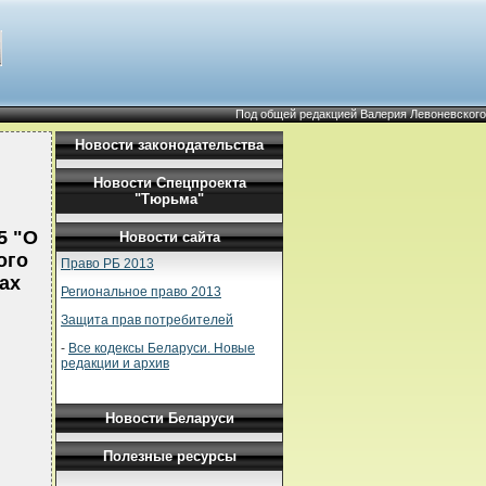
Под общей редакцией Валерия Левоневского
Новости законодательства
Новости Спецпроекта
"Тюрьма"
5 "О
Новости сайта
ого
Право РБ 2013
ах
Региональное право 2013
Защита прав потребителей
-
Все кодексы Беларуси. Новые
редакции и архив
Новости Беларуси
Полезные ресурсы