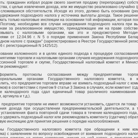
ть: гражданин избрал родом своего занятия продажу (перепродажу) собст
тва, с целью извлечения дохода, или же имущество реализовано случайно (
 сложившихся обстоятельств. Исходя из этого, должно быть основание (ре
удержания подоходного налога у источника выплаты дохода. Такое решени
ать только налоговые инспекции на основании той информации, которая по
 Поэтому, необходимо все случаи неудержания подоходного налога при в
анам за реализованное имущество, принадлежащее им на праве собстве
совывать с налоговыми органами, как это и предусмотрено Методич
иями от 12.04.96 г. N 5 о порядке применения Закона Республики Бела
дном налоге с граждан" (зарегистрировано в Реестре Государственной реги
96 г. регистрационный N 1425/12).
овании изложенного и в целях единого подхода к процедуре согласовани
иятиями торговли и налоговыми органами случаев неудержания подоходного
ссионной торговле и скупке, Государственный налоговый комитет и Минис
ли рекомендуют:
формлять протоколы согласования между предприятиями торг
ториальными органами Государственного налогового комитета, в к
лить, что предприятие торговли вправе не взимать подоходный налог с ком
иков) в соответствии с пунктом 9 статьи 3 Закона в случаях, если комитент (сд
ие календарного года сдал единичный товар различного наименования 
 артикула и т.д.).
и предприятие торговли не имеет возможности установить, сдается ли товар 
ения дохода при осуществлении предпринимательской деятельности, а 
 установления факта повторной сдачи товара в течение календарного года,
о удержать подоходный налог или рекомендовать комитенту (сдатчику) обрат
вую инспекцию для принятия решения о порядке налогообложения.
аны Государственного налогового комитета при обращении к ним ком
ика) с заявлением по вопросу освобождения от взимания подоходного налог
вести отметку на копии заявления, учинив на ней запись о принятом р