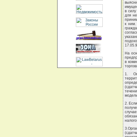
выясни
имущес
в силу
для не
приним
к ним.
гражд
согла
указан
подохо
17.05.
На осн
предпр
в коми
торгов
1. О
терри
опреде
(сдатч
течен
модели,
2. Есл
получ
случае
обязан
налого
3.Орг
(сдатч
произ