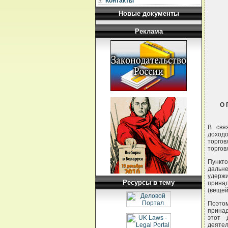
Контакты
Новые документы
Реклама
О
В свя
доходо
торго
торгов
Пункто
дальн
удерж
Ресурсы в тему
принад
(вещей
Поэтом
принад
этот 
деятел