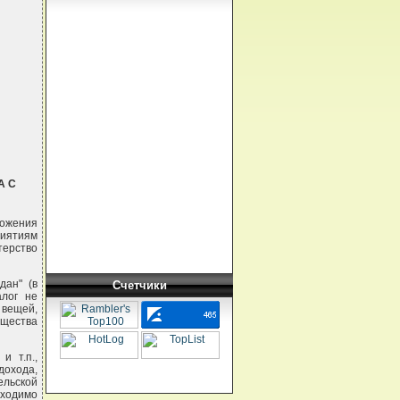
А С
ожения
риятиям
терство
дан" (в
Счетчики
алог не
 вещей,
ущества
и т.п.,
дохода,
льской
бходимо