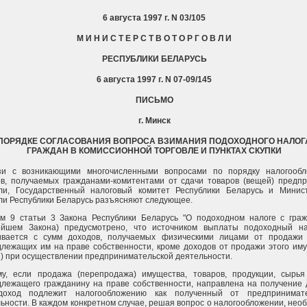
6 августа 1997 г. N 03/105
М И Н И С Т Е Р С Т В О Т О Р Г О В Л И
РЕСПУБЛИКИ БЕЛАРУСЬ
6 августа 1997 г. N 07-09/145
ПИСЬМО
г. Минск
 ПОРЯДКЕ СОГЛАСОВАНИЯ ВОПРОСА ВЗИМАНИЯ ПОДОХОДНОГО НАЛОГ
ГРАЖДАН В КОМИССИОННОЙ ТОРГОВЛЕ И ПУНКТАХ СКУПКИ
зи с возникающими многочисленными вопросами по порядку налогообл
в, получаемых гражданами-комитентами от сдачи товаров (вещей) предп
вли, Государственный налоговый комитет Республики Беларусь и Минис
ли Республики Беларусь разъясняют следующее.
м 9 статьи 3 Закона Республики Беларусь "О подоходном налоге с граж
ейшем Закона) предусмотрено, что источником выплаты подоходный н
ивается с сумм доходов, получаемых физическими лицами от продажи
лежащих им на праве собственности, кроме доходов от продажи этого им
) при осуществлении предпринимательской деятельности.
у, если продажа (перепродажа) имущества, товаров, продукции, сырья 
лежащего гражданину на праве собственности, направлена на получение 
доход подлежит налогообложению как полученный от предпринимате
ьности. В каждом конкретном случае, решая вопрос о налогообложении, нео