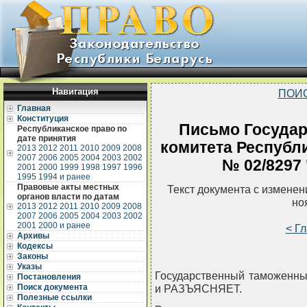
Навигация
ПОИ
Главная
Конституция
Письмо Государ
Республиканское право по
дате принятия
комитета Республи
2013
2012
2011
2010
2009
2008
2007
2006
2005
2004
2003
2002
№ 02/8297 
2001
2000
1999
1998
1997
1996
1995
1994 и ранее
Правовые акты местных
Текст документа с измене
органов власти по датам
но
2013
2012
2011
2010
2009
2008
2007
2006
2005
2004
2003
2002
2001
2000 и ранее
< Г
Архивы
Кодексы
Законы
Указы
Государственный таможенны
Постановления
Поиск документа
и РАЗЪЯСНЯЕТ.
Полезные ссылки