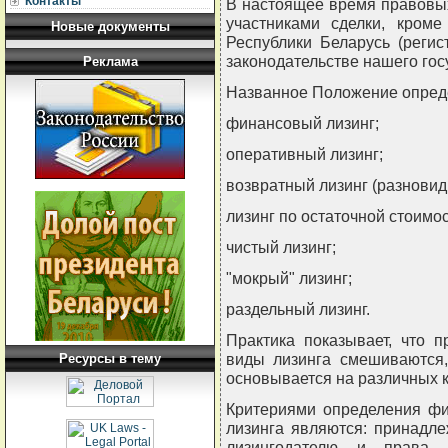
Контакты
В настоящее время правовы
участниками сделки, кром
Новые документы
Республики Беларусь (регист
законодательстве нашего гос
Реклама
Названное Положение опреде
финансовый лизинг;
оперативный лизинг;
возвратный лизинг (разновид
лизинг по остаточной стоимос
чистый лизинг;
"мокрый" лизинг;
раздельный лизинг.
Практика показывает, что п
виды лизинга смешиваются,
Ресурсы в тему
основывается на различных к
Критериями определения фи
лизинга являются: принадл
лизингодателю и права