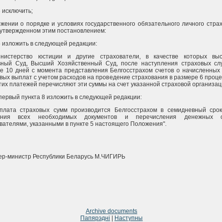
3 исключить;
жении о порядке и условиях государственного обязательного личного стра
 утвержденном этим постановлением:
5 изложить в следующей редакции:
инистерство юстиции и другие страхователи, в качестве которых вы
вный Суд, Высший Хозяйственный Суд, после наступления страховых сл
е 10 дней с момента представления Белгосстрахом счетов о начисленных
вых выплат с учетом расходов на проведение страхования в размере 6 проце
тих платежей перечисляют эти суммы на счет указанной страховой организац
первый пункта 8 изложить в следующей редакции:
ыплата страховых сумм производится Белгосстрахом в семидневный сро
ения всех необходимых документов и перечисления денежных с
вателями, указанными в пункте 5 настоящего Положения".
р-министр Республики Беларусь М.ЧИГИРЬ
Archive documents
Папярэдні
|
Наступны