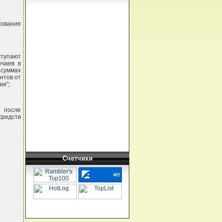
хования
ступают
учаев в
 суммах
нтов от
ии";
к после
редств
Счетчики