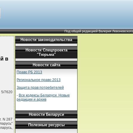
Под общей редакцией Валерия Левоневского
Новости законодательства
Новости Спецпроекта
"Тюрьма"
й в
Новости сайта
Право РБ 2013
Региональное право 2013
Защита прав потребителей
 5/7620
-
Все кодексы Беларуси. Новые
редакции и архив
Новости Беларуси
. N 287
ларусь"
Полезные ресурсы
ларусь,