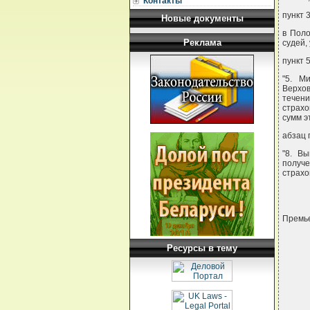
Контакты
пункт 
Новые документы
в Поло
Реклама
судей,
пункт 
"5. М
Верхо
течени
страхо
сумм э
абзац 
"8. В
получ
страхо
Премье
Ресурсы в тему