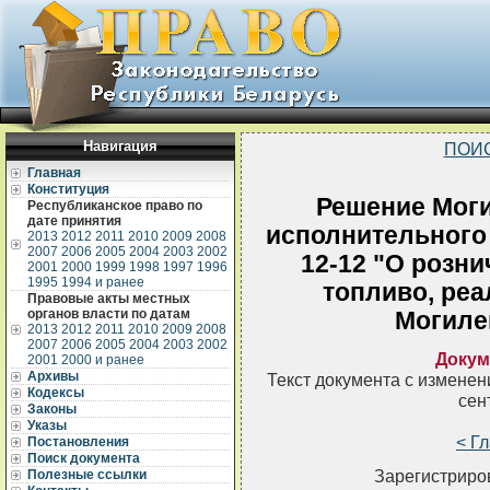
Навигация
ПОИ
Главная
Конституция
Решение Моги
Республиканское право по
дате принятия
исполнительного 
2013
2012
2011
2010
2009
2008
2007
2006
2005
2004
2003
2002
12-12 "О розни
2001
2000
1999
1998
1997
1996
1995
1994 и ранее
топливо, ре
Правовые акты местных
органов власти по датам
Могиле
2013
2012
2011
2010
2009
2008
2007
2006
2005
2004
2003
2002
Докум
2001
2000 и ранее
Архивы
Текст документа с измене
Кодексы
сен
Законы
Указы
< Г
Постановления
Поиск документа
Зарегистриров
Полезные ссылки