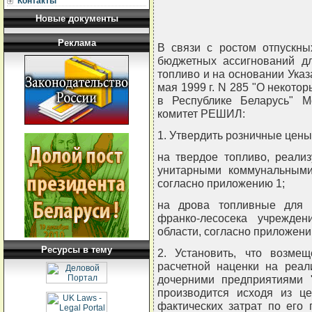
Контакты
Новые документы
Реклама
В связи с ростом отпускны
бюджетных ассигнований д
топливо и на основании Указ
мая 1999 г. N 285 "О некото
в Республике Беларусь" М
комитет РЕШИЛ:
1. Утвердить розничные цены
на твердое топливо, реали
унитарными коммунальными
согласно приложению 1;
на дрова топливные для 
франко-лесосека учрежден
области, согласно приложени
Ресурсы в тему
2. Установить, что возм
расчетной наценки на реа
дочерними предприятиями 
производится исходя из ц
фактических затрат по его