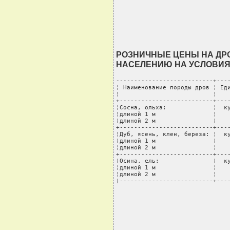
РОЗНИЧНЫЕ ЦЕНЫ НА ДР
НАСЕЛЕНИЮ НА УСЛОВИЯ
---------------------------+----
¦ Наименование породы дров ¦ Еди
¦                          ¦    
+--------------------------+----
¦Сосна, ольха:             ¦  ку
¦длиной 1 м                ¦    
¦длиной 2 м                ¦    
+--------------------------+----
¦Дуб, ясень, клен, береза: ¦  ку
¦длиной 1 м                ¦    
¦длиной 2 м                ¦    
+--------------------------+----
¦Осина, ель:               ¦  ку
¦длиной 1 м                ¦    
¦длиной 2 м                ¦    
¦--------------------------+---