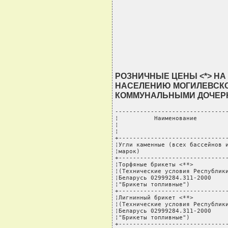
РОЗНИЧНЫЕ ЦЕНЫ <*> НА
НАСЕЛЕНИЮ МОГИЛЕВСК
КОММУНАЛЬНЫМИ ДОЧЕР
--------------------------------
¦          Наименование         
¦                               
¦                               
+-------------------------------
¦Угли каменные (всех бассейнов и
¦марок)                         
+-------------------------------
¦Торфяные брикеты <**>          
¦(Технические условия Республики
¦Беларусь 02999284.311-2000     
¦"Брикеты топливные")           
+-------------------------------
¦Лигнинный брикет <**>          
¦(Технические условия Республики
¦Беларусь 02999284.311-2000     
¦"Брикеты топливные")           
+-------------------------------