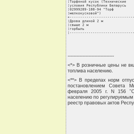
¦Торфяной кусок (Технические    
¦условия Республики Беларусь    
¦02999289-188-94 "Торф          
¦мелкокусковой")                
+-------------------------------
¦Дрова длиной 2 м               
¦свыше 2 м                      
¦горбыль                        
¦------------------------------
-------------------------------
<*> В розничные цены не вк
топлива населению.
<**> В пределах норм отпу
постановлением Совета М
февраля 2005 г. N 156 "О
населению по регулируемым
реестр правовых актов Республ