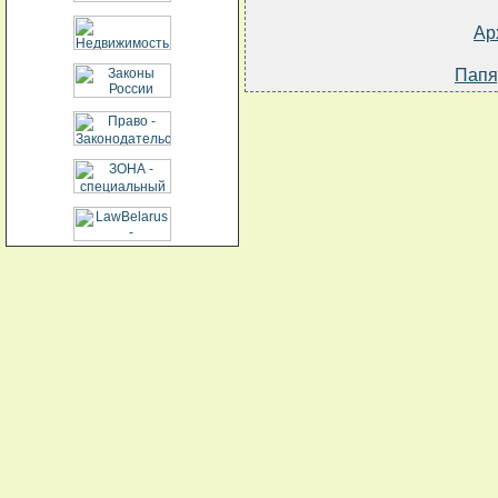
Ар
Папя