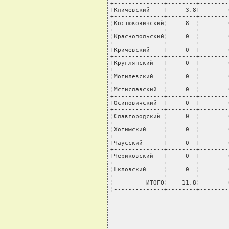
+--------------+--------+--------
¦Кличевский    ¦     3,8¦        
+--------------+--------+--------
¦Костюковичский¦     8  ¦        
+--------------+--------+--------
¦Краснопольский¦     0  ¦        
+--------------+--------+--------
¦Кричевский    ¦     0  ¦        
+--------------+--------+--------
¦Круглянский   ¦     0  ¦        
+--------------+--------+--------
¦Могилевский   ¦     0  ¦        
+--------------+--------+--------
¦Мстиславский  ¦     0  ¦        
+--------------+--------+--------
¦Осиповичский  ¦     0  ¦        
+--------------+--------+--------
¦Славгородский ¦     0  ¦        
+--------------+--------+--------
¦Хотимский     ¦     0  ¦        
+--------------+--------+--------
¦Чаусский      ¦     0  ¦        
+--------------+--------+--------
¦Чериковский   ¦     0  ¦        
+--------------+--------+--------
¦Шкловский     ¦     0  ¦        
+--------------+--------+--------
¦         ИТОГО¦    11,8¦        
¦--------------+--------+--------