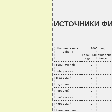
ИСТОЧНИКИ Ф
---------------+-----------------
¦ Наименование ¦     2005 год    
¦    района    +--------+--------
¦              ¦районный¦областно
¦              ¦ бюджет ¦ бюджет 
+--------------+--------+--------
¦Белыничский   ¦     0  ¦        
+--------------+--------+--------
¦Бобруйский    ¦     0  ¦        
+--------------+--------+--------
¦Быховский     ¦     0  ¦        
+--------------+--------+--------
¦Глусский      ¦     0  ¦        
+--------------+--------+--------
¦Горецкий      ¦     0  ¦        
+--------------+--------+--------
¦Дрибинский    ¦     0  ¦        
+--------------+--------+--------
¦Кировский     ¦     0  ¦        
+--------------+--------+--------
¦Климовичский  ¦     0  ¦        