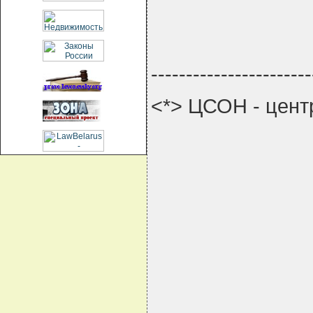
-----------------------
<*> ЦСОН - цент