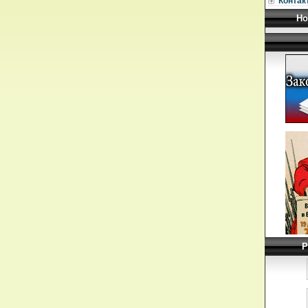
Контак
Но
Р