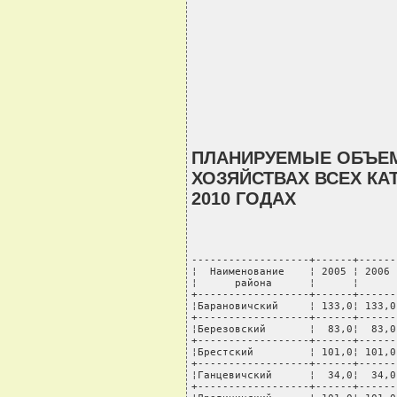
ПЛАНИРУЕМЫЕ ОБЪЕМ
ХОЗЯЙСТВАХ ВСЕХ КАТ
2010 ГОДАХ
-------------------+------+------
¦  Наименование    ¦ 2005 ¦ 2006 
¦      района      ¦      ¦      
+------------------+------+------
¦Барановичский     ¦ 133,0¦ 133,0
+------------------+------+------
¦Березовский       ¦  83,0¦  83,0
+------------------+------+------
¦Брестский         ¦ 101,0¦ 101,0
+------------------+------+------
¦Ганцевичский      ¦  34,0¦  34,0
+------------------+------+------