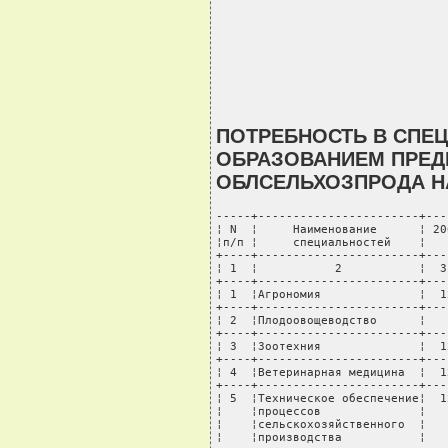
ПОТРЕБНОСТЬ В СПЕ
ОБРАЗОВАНИЕМ ПРЕД
ОБЛСЕЛЬХОЗПРОДА НА 
-----+-----------------------+---
¦ N  ¦     Наименование      ¦ 20
¦п/п ¦     специальностей    ¦   
+----+-----------------------+---
¦ 1  ¦           2           ¦  3
+----+-----------------------+---
¦ 1  ¦Агрономия              ¦  1
+----+-----------------------+---
¦ 2  ¦Плодоовощеводство      ¦   
+----+-----------------------+---
¦ 3  ¦Зоотехния              ¦  1
+----+-----------------------+---
¦ 4  ¦Ветеринарная медицина  ¦  1
+----+-----------------------+---
¦ 5  ¦Техническое обеспечение¦  1
¦    ¦процессов              ¦   
¦    ¦сельскохозяйственного  ¦   
¦    ¦производства           ¦   