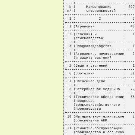
----+-----------------------+----
¦ N ¦     Наименование      ¦ 200
¦п/п¦     специальностей    ¦    
+---+-----------------------+----
¦ 1 ¦           2           ¦   3
+---+-----------------------+----
¦ 1 ¦Агрономия              ¦  40
+---+-----------------------+----
¦ 2 ¦Селекция и             ¦   1
¦   ¦семеноводство          ¦    
+---+-----------------------+----
¦ 3 ¦Плодоовощеводство      ¦   1
+---+-----------------------+----
¦ 4 ¦Агрохимия, почвоведение¦   2
¦   ¦и защита растений      ¦    
+---+-----------------------+----
¦ 5 ¦Защита растений        ¦   1
+---+-----------------------+----
¦ 6 ¦Зоотехния              ¦  51
+---+-----------------------+----
¦ 7 ¦Племенное дело         ¦   3
+---+-----------------------+----
¦ 8 ¦Ветеринарная медицина  ¦  72
+---+-----------------------+----
¦ 9 ¦Техническое обеспечение¦  63
¦   ¦процессов              ¦    
¦   ¦сельскохозяйственного  ¦    
¦   ¦производства           ¦    
+---+-----------------------+----
¦10 ¦Материально-техническое¦   2
¦   ¦обеспечение АПК        ¦    
+---+-----------------------+----
¦11 ¦Ремонтно-обслуживающее ¦   5
¦   ¦производство в сельском¦    