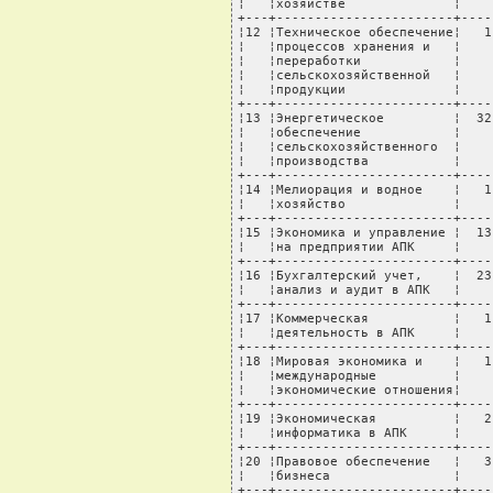
¦   ¦хозяйстве              ¦    
+---+-----------------------+----
¦12 ¦Техническое обеспечение¦   1
¦   ¦процессов хранения и   ¦    
¦   ¦переработки            ¦    
¦   ¦сельскохозяйственной   ¦    
¦   ¦продукции              ¦    
+---+-----------------------+----
¦13 ¦Энергетическое         ¦  32
¦   ¦обеспечение            ¦    
¦   ¦сельскохозяйственного  ¦    
¦   ¦производства           ¦    
+---+-----------------------+----
¦14 ¦Мелиорация и водное    ¦   1
¦   ¦хозяйство              ¦    
+---+-----------------------+----
¦15 ¦Экономика и управление ¦  13
¦   ¦на предприятии АПК     ¦    
+---+-----------------------+----
¦16 ¦Бухгалтерский учет,    ¦  23
¦   ¦анализ и аудит в АПК   ¦    
+---+-----------------------+----
¦17 ¦Коммерческая           ¦   1
¦   ¦деятельность в АПК     ¦    
+---+-----------------------+----
¦18 ¦Мировая экономика и    ¦   1
¦   ¦международные          ¦    
¦   ¦экономические отношения¦    
+---+-----------------------+----
¦19 ¦Экономическая          ¦   2
¦   ¦информатика в АПК      ¦    
+---+-----------------------+----
¦20 ¦Правовое обеспечение   ¦   3
¦   ¦бизнеса                ¦    
+---+-----------------------+----