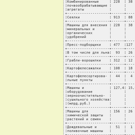
¦Комбинированные     ¦ 228  ¦ 38 
¦почвообрабатывающие ¦      ¦    
¦агрегаты            ¦      ¦    
+--------------------+------+----
¦Сеялки              ¦ 913  ¦ 88 
+--------------------+------+----
¦Машины для внесения ¦ 228  ¦ 38 
¦минеральных и       ¦      ¦    
¦органических        ¦      ¦    
¦удобрений           ¦      ¦    
+--------------------+------+----
¦Пресс-подборщики    ¦ 477  ¦127 
+--------------------+------+----
¦В том числе для льна¦  93  ¦ 26 
+--------------------+------+----
¦Грабли-ворошилки    ¦ 312  ¦ 12 
+--------------------+------+----
¦Картофелесажалки    ¦ 108  ¦ 18 
+--------------------+------+----
¦Картофелесортирова- ¦  44  ¦  4 
¦льные пункты        ¦      ¦    
+--------------------+------+----
¦Машины и            ¦ 127,4¦ 15,
¦оборудование        ¦      ¦    
¦зерноочистительно-  ¦      ¦    
¦сушильного хозяйства¦      ¦    
¦(млрд.руб.)         ¦      ¦    
+--------------------+------+----
¦Машины для          ¦ 156  ¦ 26 
¦химической защиты   ¦      ¦    
¦растений и семян    ¦      ¦    
+--------------------+------+----
¦Дождевальные и      ¦  51  ¦  1 
¦поливочные машины   ¦      ¦    
+--------------------+------+----