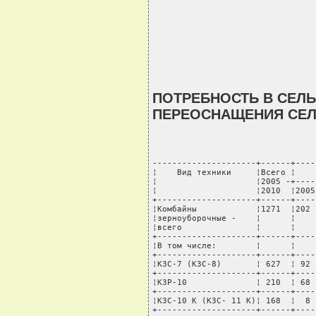
ПОТРЕБНОСТЬ В СЕЛ
ПЕРЕОСНАЩЕНИЯ СЕЛ
---------------------+------+----
¦    Вид техники     ¦Всего ¦    
¦                    ¦2005 -+----
¦                    ¦2010  ¦2005
+--------------------+------+----
¦Комбайны            ¦1271  ¦202 
¦зерноуборочные -    ¦      ¦    
¦всего               ¦      ¦    
+--------------------+------+----
¦В том числе:        ¦      ¦    
+--------------------+------+----
¦КЗС-7 (КЗС-8)       ¦ 627  ¦ 92 
+--------------------+------+----
¦КЗР-10              ¦ 210  ¦ 68 
+--------------------+------+----
¦КЗС-10 К (КЗС- 11 К)¦ 168  ¦  8 
+--------------------+------+----