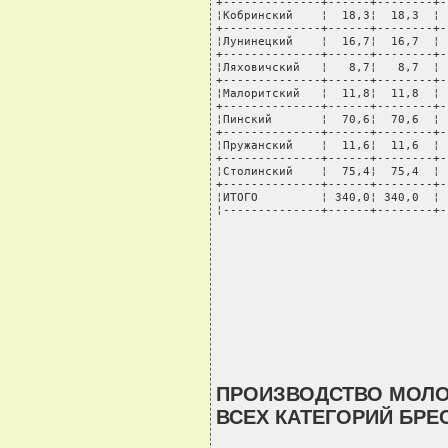
+--------------+------+--------+-
¦Кобринский    ¦  18,3¦  18,3  ¦ 
+--------------+------+--------+-
¦Лунинецкий    ¦  16,7¦  16,7  ¦ 
+--------------+------+--------+-
¦Ляховичский   ¦   8,7¦   8,7  ¦ 
+--------------+------+--------+-
¦Малоритский   ¦  11,8¦  11,8  ¦ 
+--------------+------+--------+-
¦Пинский       ¦  70,6¦  70,6  ¦ 
+--------------+------+--------+-
¦Пружанский    ¦  11,6¦  11,6  ¦ 
+--------------+------+--------+-
¦Столинский    ¦  75,4¦  75,4  ¦ 
+--------------+------+--------+-
¦ИТОГО         ¦ 340,0¦ 340,0  ¦ 
¦--------------+------+--------+-
ПРОИЗВОДСТВО МОЛОКА
ВСЕХ КАТЕГОРИЙ БРЕ