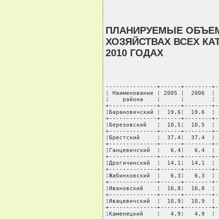
ПЛАНИРУЕМЫЕ ОБЪЕ
ХОЗЯЙСТВАХ ВСЕХ КАТ
2010 ГОДАХ
---------------+------+--------+-
¦ Наименование ¦ 2005 ¦  2006  ¦ 
¦    района    ¦      ¦        ¦ 
+--------------+------+--------+-
¦Барановичский ¦  19,6¦  19,6  ¦ 
+--------------+------+--------+-
¦Березовский   ¦  10,5¦  10,5  ¦ 
+--------------+------+--------+-
¦Брестский     ¦  37,4¦  37,4  ¦ 
+--------------+------+--------+-
¦Ганцевичский  ¦   6,4¦   6,4  ¦ 
+--------------+------+--------+-
¦Дрогичинский  ¦  14,1¦  14,1  ¦ 
+--------------+------+--------+-
¦Жабинковский  ¦   6,3¦   6,3  ¦ 
+--------------+------+--------+-
¦Ивановский    ¦  16,8¦  16,8  ¦ 
+--------------+------+--------+-
¦Ивацевичский  ¦  10,9¦  10,9  ¦ 
+--------------+------+--------+-
¦Каменецкий    ¦   4,9¦   4,9  ¦ 