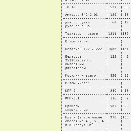
+--------------------+------+----
¦ТО-18Б              ¦ 537  ¦ 96 
+--------------------+------+----
¦Амкодор 342-С-03    ¦ 129  ¦ 16 
+--------------------+------+----
¦для погрузки        ¦  60  ¦ 10 
¦рулонов льна        ¦      ¦    
+--------------------+------+----
¦Тракторы - всего    ¦1211  ¦187 
+--------------------+------+----
¦В том числе:        ¦      ¦    
+--------------------+------+----
¦Беларусь-1221/1222  ¦1086  ¦181 
+--------------------+------+----
¦Беларусь            ¦ 125  ¦  6 
¦2522В/2822В с       ¦      ¦    
¦импортным           ¦      ¦    
¦двигателем          ¦      ¦    
+--------------------+------+----
¦Косилки - всего     ¦ 356  ¦ 25 
+--------------------+------+----
¦В том числе:        ¦      ¦    
+--------------------+------+----
¦КПР-9               ¦ 240  ¦ 16 
+--------------------+------+----
¦КПП-3,1             ¦ 116  ¦  9 
+--------------------+------+----
¦Прицепы             ¦ 585  ¦ 20 
¦специальные         ¦      ¦    
+--------------------+------+----
¦Плуги (в том числе  ¦ 978  ¦163 
¦оборотные 4-, 5-, 6-¦      ¦    
¦и 8-корпусные)      ¦      ¦    
+--------------------+------+----