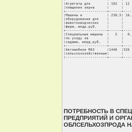
¦Агрегаты для        ¦ 192  ¦ 12 
¦плющения зерна      ¦      ¦    
+--------------------+------+----
¦Машины и            ¦ 230,5¦ 16,
¦оборудование для    ¦      ¦    
¦животноводческих    ¦      ¦    
¦ферм, млдр.руб.     ¦      ¦    
+--------------------+------+----
¦Специальные машины  ¦   5  ¦  0,
¦по уходу за         ¦      ¦    
¦садами, млрд.руб.   ¦      ¦    
+--------------------+------+----
¦Автомобили МАЗ      ¦1446  ¦326 
¦сельскохозяйственные¦      ¦    
¦--------------------+------+----
ПОТРЕБНОСТЬ В СПЕ
ПРЕДПРИЯТИЙ И ОРГ
ОБЛСЕЛЬХОЗПРОДА НА 