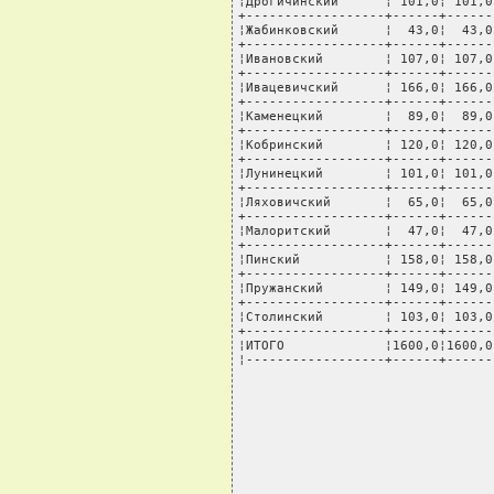
¦Дрогичинский      ¦ 101,0¦ 101,0
+------------------+------+------
¦Жабинковский      ¦  43,0¦  43,0
+------------------+------+------
¦Ивановский        ¦ 107,0¦ 107,0
+------------------+------+------
¦Ивацевичский      ¦ 166,0¦ 166,0
+------------------+------+------
¦Каменецкий        ¦  89,0¦  89,0
+------------------+------+------
¦Кобринский        ¦ 120,0¦ 120,0
+------------------+------+------
¦Лунинецкий        ¦ 101,0¦ 101,0
+------------------+------+------
¦Ляховичский       ¦  65,0¦  65,0
+------------------+------+------
¦Малоритский       ¦  47,0¦  47,0
+------------------+------+------
¦Пинский           ¦ 158,0¦ 158,0
+------------------+------+------
¦Пружанский        ¦ 149,0¦ 149,0
+------------------+------+------
¦Столинский        ¦ 103,0¦ 103,0
+------------------+------+------
¦ИТОГО             ¦1600,0¦1600,0
¦------------------+------+------