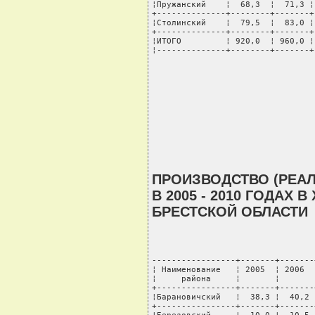
¦Пружанский    ¦  68,3  ¦  71,3 ¦
+--------------+--------+-------+
¦Столинский    ¦  79,5  ¦  83,0 ¦
+--------------+--------+-------+
¦ИТОГО         ¦ 920,0  ¦ 960,0 ¦
¦--------------+--------+-------+
ПРОИЗВОДСТВО (РЕАЛ
В 2005 - 2010 ГОДАХ 
БРЕСТСКОЙ ОБЛАСТИ
-----------------+-------+-------
¦ Наименование   ¦ 2005  ¦ 2006  
¦     района     ¦       ¦       
+----------------+-------+-------
¦Барановичский   ¦  38,3 ¦  40,2 
+----------------+-------+-------