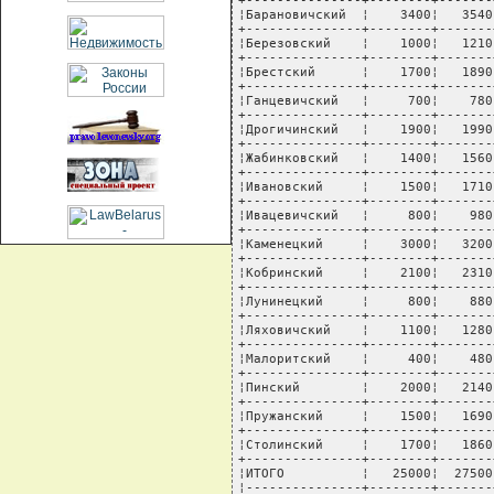
+---------------+--------+-------
¦Барановичский  ¦    3400¦   3540
+---------------+--------+-------
¦Березовский    ¦    1000¦   1210
+---------------+--------+-------
¦Брестский      ¦    1700¦   1890
+---------------+--------+-------
¦Ганцевичский   ¦     700¦    780
+---------------+--------+-------
¦Дрогичинский   ¦    1900¦   1990
+---------------+--------+-------
¦Жабинковский   ¦    1400¦   1560
+---------------+--------+-------
¦Ивановский     ¦    1500¦   1710
+---------------+--------+-------
¦Ивацевичский   ¦     800¦    980
+---------------+--------+-------
¦Каменецкий     ¦    3000¦   3200
+---------------+--------+-------
¦Кобринский     ¦    2100¦   2310
+---------------+--------+-------
¦Лунинецкий     ¦     800¦    880
+---------------+--------+-------
¦Ляховичский    ¦    1100¦   1280
+---------------+--------+-------
¦Малоритский    ¦     400¦    480
+---------------+--------+-------
¦Пинский        ¦    2000¦   2140
+---------------+--------+-------
¦Пружанский     ¦    1500¦   1690
+---------------+--------+-------
¦Столинский     ¦    1700¦   1860
+---------------+--------+-------
¦ИТОГО          ¦   25000¦  27500
¦---------------+--------+-------