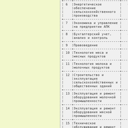
+----+-----------------------+---
¦ 6  ¦Энергетическое         ¦   
¦    ¦обеспечение            ¦   
¦    ¦сельскохозяйственного  ¦   
¦    ¦производства           ¦   
+----+-----------------------+---
¦ 7  ¦Экономика и управление ¦   
¦    ¦на предприятии АПК     ¦   
+----+-----------------------+---
¦ 8  ¦Бухгалтерский учет,    ¦   
¦    ¦анализ и контроль      ¦   
+----+-----------------------+---
¦ 9  ¦Правоведение           ¦   
+----+-----------------------+---
¦ 10 ¦Технология мяса и      ¦   
¦    ¦мясных продуктов       ¦   
+----+-----------------------+---
¦ 11 ¦Технология молока и    ¦   
¦    ¦молочных продуктов     ¦   
+----+-----------------------+---
¦ 12 ¦Строительство и        ¦   
¦    ¦эксплуатация           ¦   
¦    ¦сельскохозяйственных и ¦   
¦    ¦общественных зданий    ¦   
+----+-----------------------+---
¦ 13 ¦Эксплуатация и ремонт  ¦   
¦    ¦оборудования молочной  ¦   
¦    ¦промышленности         ¦   
+----+-----------------------+---
¦ 14 ¦Эксплуатация и ремонт  ¦   
¦    ¦оборудования мясной    ¦   
¦    ¦промышленности         ¦   
+----+-----------------------+---
¦ 15 ¦Техническое            ¦   
¦    ¦обслуживание и ремонт  ¦   