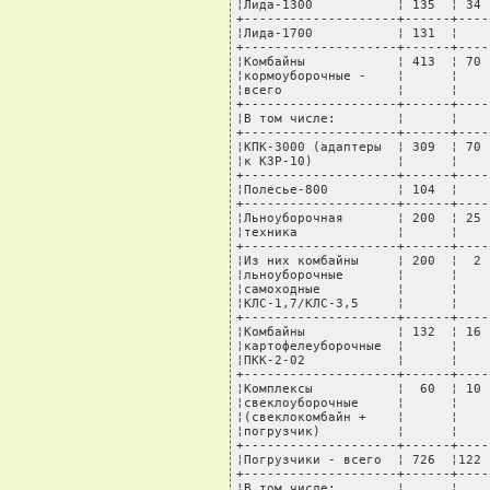
¦Лида-1300           ¦ 135  ¦ 34 
+--------------------+------+----
¦Лида-1700           ¦ 131  ¦    
+--------------------+------+----
¦Комбайны            ¦ 413  ¦ 70 
¦кормоуборочные -    ¦      ¦    
¦всего               ¦      ¦    
+--------------------+------+----
¦В том числе:        ¦      ¦    
+--------------------+------+----
¦КПК-3000 (адаптеры  ¦ 309  ¦ 70 
¦к КЗР-10)           ¦      ¦    
+--------------------+------+----
¦Полесье-800         ¦ 104  ¦    
+--------------------+------+----
¦Льноуборочная       ¦ 200  ¦ 25 
¦техника             ¦      ¦    
+--------------------+------+----
¦Из них комбайны     ¦ 200  ¦  2 
¦льноуборочные       ¦      ¦    
¦самоходные          ¦      ¦    
¦КЛС-1,7/КЛС-3,5     ¦      ¦    
+--------------------+------+----
¦Комбайны            ¦ 132  ¦ 16 
¦картофелеуборочные  ¦      ¦    
¦ПКК-2-02            ¦      ¦    
+--------------------+------+----
¦Комплексы           ¦  60  ¦ 10 
¦свеклоуборочные     ¦      ¦    
¦(свеклокомбайн +    ¦      ¦    
¦погрузчик)          ¦      ¦    
+--------------------+------+----
¦Погрузчики - всего  ¦ 726  ¦122 
+--------------------+------+----
¦В том числе:        ¦      ¦    