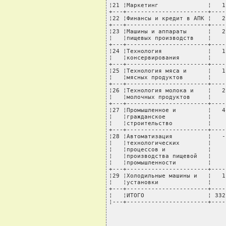
¦21 ¦Маркетинг              ¦   1
+---+-----------------------+----
¦22 ¦Финансы и кредит в АПК ¦   2
+---+-----------------------+----
¦23 ¦Машины и аппараты      ¦   2
¦   ¦пищевых производств    ¦    
+---+-----------------------+----
¦24 ¦Технология             ¦   1
¦   ¦консервирования        ¦    
+---+-----------------------+----
¦25 ¦Технология мяса и      ¦   1
¦   ¦мясных продуктов       ¦    
+---+-----------------------+----
¦26 ¦Технология молока и    ¦   2
¦   ¦молочных продуктов     ¦    
+---+-----------------------+----
¦27 ¦Промышленное и         ¦   4
¦   ¦гражданское            ¦    
¦   ¦строительство          ¦    
+---+-----------------------+----
¦28 ¦Автоматизация          ¦   -
¦   ¦технологических        ¦    
¦   ¦процессов и            ¦    
¦   ¦производства пищевой   ¦    
¦   ¦промышленности         ¦    
+---+-----------------------+----
¦29 ¦Холодильные машины и   ¦   1
¦   ¦установки              ¦    
+---+-----------------------+----
¦   ¦ИТОГО                  ¦ 332
¦---+-----------------------+----