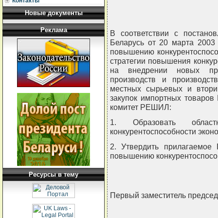
Контакты
Новые документы
Реклама
В соответствии с постано
Беларусь от 20 марта 2003
повышению конкурентоспосо
стратегии повышения конкур
на внедрении новых прог
производств и производст
местных сырьевых и втори
закупок импортных товаров
комитет РЕШИЛ:
1. Образовать обла
конкурентоспособности эконо
2. Утвердить прилагаемое
повышению конкурентоспособ
Ресурсы в тему
Первый заместитель предсе