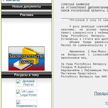
Контакты
СУМЕСНАЕ КАМЮНIКЕ

Новые документы
АБ УСТАНАЎЛЕННI ДЫПЛАМАТЫЧНЫ
ПАМIЖ РЭСПУБЛIКАЙ БЕЛАРУСЬ I
Реклама
____________________________
     *Уступiла ў сiлу 11 сак
     У духу развiцця сувязей
краiнамi,  на  аснове  прынц
павагi суверэнiтэта i неўмяш
Урад  Рэспублiкi  Беларусь  
ўстанавiць з гэтага дня дыпл
     Абодва  Урады  дамовiлi
Паслоў па сумяшчальнiцтву з 
     Аформлена  ў Нью-Йорку 
на  беларускай  i  iспанскай
аднолькавую моц.

За Урад Рэспублiкi Беларусь 
Генадзь М.Бураўкiн          
Надзвычайны i Паўнамоцны Пас
Пастаянны Прадстаўнiк       
Ресурсы в тему
Рэспублiкi Беларусь пры ААН 
Преды
<