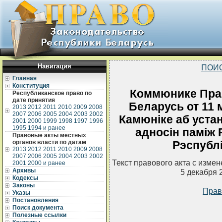
Навигация
ПОИ
Главная
Конституция
Коммюнике Пра
Республиканское право по
дате принятия
Беларусь от 11 
2013
2012
2011
2010
2009
2008
2007
2006
2005
2004
2003
2002
Камюнiке аб уст
2001
2000
1999
1998
1997
1996
1995
1994 и ранее
адносiн памiж 
Правовые акты местных
органов власти по датам
Рэспублi
2013
2012
2011
2010
2009
2008
2007
2006
2005
2004
2003
2002
Текст правового акта с изме
2001
2000 и ранее
Архивы
5 декабря 
Кодексы
Законы
Прав
Указы
Постановления
Поиск документа
Полезные ссылки