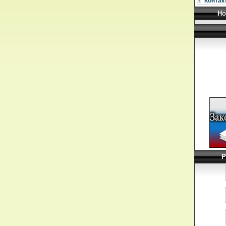
Контак
Но
Р