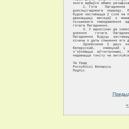
Преды
<