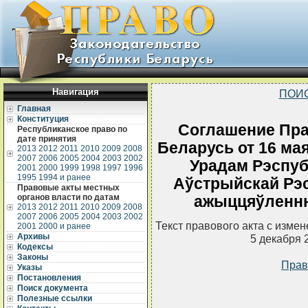
Навигация
ПОИ
Главная
Конституция
Соглашение Пра
Республиканское право по
дате принятия
Беларусь от 16 мая
2013
2012
2011
2010
2009
2008
2007
2006
2005
2004
2003
2002
Урадам Рэспубл
2001
2000
1999
1998
1997
1996
1995
1994 и ранее
Аўстрыйскай Рэс
Правовые акты местных
органов власти по датам
ажыццяўленню
2013
2012
2011
2010
2009
2008
2007
2006
2005
2004
2003
2002
Текст правового акта с изме
2001
2000 и ранее
Архивы
5 декабря 
Кодексы
Законы
Прав
Указы
Постановления
Поиск документа
Полезные ссылки