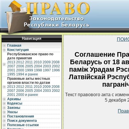
Навигация
ПОИ
Главная
Конституция
Соглашение Пра
Республиканское право по
дате принятия
Беларусь от 18 ав
2013
2012
2011
2010
2009
2008
2007
2006
2005
2004
2003
2002
памiж Урадам Рэс
2001
2000
1999
1998
1997
1996
1995
1994 и ранее
Латвiйскай Рэспуб
Правовые акты местных
органов власти по датам
пагранi
2013
2012
2011
2010
2009
2008
2007
2006
2005
2004
2003
2002
Текст правового акта с изме
2001
2000 и ранее
Архивы
5 декабря 
Кодексы
Законы
Прав
Указы
Постановления
Поиск документа
Полезные ссылки