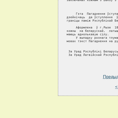
заключаных кожным з Бакоў з 
                            
     Гэта  Пагадненне ўступа
дзейнiчаць  да ўступлення  ў
гранiцы памiж Рэспублiкай Бе
     Аформлена  ў г.Рызе  18
кожны  на беларускай,  латыш
маюць аднолькавую сiлу.

     У выпадку рознага тлума
мовах тэкст Пагаднення на ру
 За Урад Рэспублiкi Беларусь
 За Урад Латвiйскай Рэспублi
Преды
<