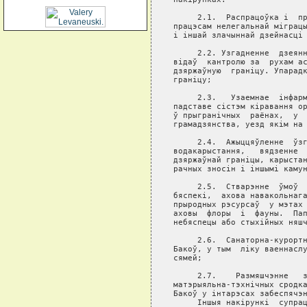
     2.1.  Распрацоўка i  пр
працэсам нелегальнай мiграцы
i iншай злачыннай дзейнасцi 
     2.2. Узгадненне  дзеянн
вiдаў  кантролю за  рухам ас
дзяржаўную  гранiцу. Упарадк
гранiцу;

     2.3.   Узаемнае  iнфарм
падставе сiстэм кiравання ор
ў прыгранiчных  раёнах,  у  
грамадзянства, уезд якiм на 
     2.4.  Ажыццяўленне  ўзг
водакарыстання,   вядзенне  
дзяржаўнай гранiцы, карыстан
рачных зносiн i iншымi камун
     2.5.  Стварэнне  ўмоў  
бяспекi,  ахова навакольнага
прыродных рэсурсаў  у мэтах 
аховы  флоры  i  фауны.  Пап
небяспецы або стыхiйных няшч
     2.6.  Санаторна-курортн
Бакоў, у тым  лiку ваеннаслу
сямей;

     2.7.    Размяшчэнне   з
матэрыяльна-тэхнiчных сродка
Бакоў у iнтарэсах забеспячэн
     Iншыя накiрункi  супрац