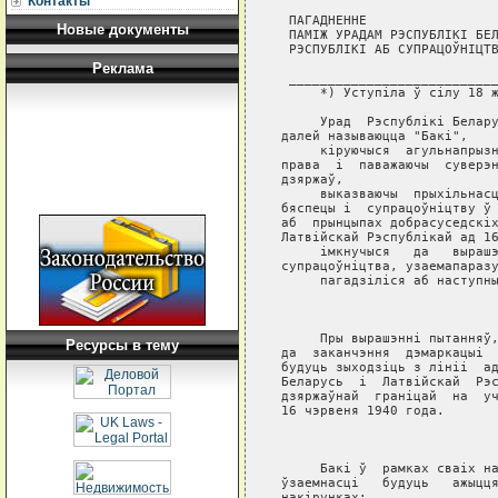
Контакты
 ПАГАДНЕННЕ

Новые документы
 ПАМIЖ УРАДАМ РЭСПУБЛIКI БЕЛ
 РЭСПУБЛIКI АБ СУПРАЦОЎНIЦТВ
Реклама
 ___________________________
     *) Уступiла ў сiлу 18 ж
     Урад  Рэспублiкi Белару
далей называюцца "Бакi",

     кiруючыся  агульнапрызн
права  i  паважаючы  суверэн
дзяржаў,

     выказваючы  прыхiльнасц
бяспецы i  супрацоўнiцтву ў 
аб  прынцыпах добрасуседскiх
Латвiйскай Рэспублiкай ад 16
     iмкнучыся   да   вырашэ
супрацоўнiцтва, узаемапаразу
     пагадзiлiся аб наступны
                            
     Пры вырашэннi пытанняў,
Ресурсы в тему
да  заканчэння  дэмаркацыi  
будуць зыходзiць з лiнii  ад
Беларусь  i  Латвiйскай  Рэс
дзяржаўнай  гранiцай  на  уч
16 чэрвеня 1940 года.

                            
     Бакi ў  рамках сваiх на
ўзаемнасцi   будуць   ажыцця
накiрунках:
