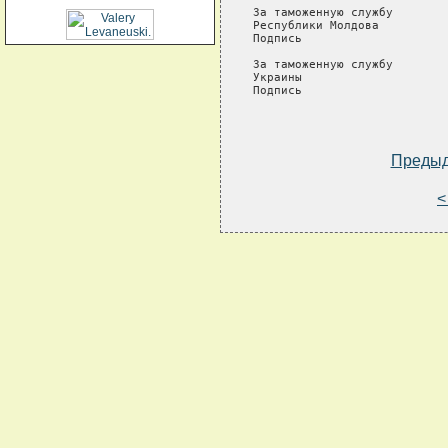
За таможенную службу        
Республики Молдова          
Подпись                     
За таможенную службу        
Украины                     
Подпись                     
Преды
<