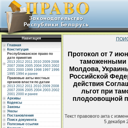
Навигация
ПОИ
Главная
Конституция
Протокол от 7 июн
Республиканское право по
дате принятия
таможенными 
2013
2012
2011
2010
2009
2008
2007
2006
2005
2004
2003
2002
Молдова, Украины
2001
2000
1999
1998
1997
1996
1995
1994 и ранее
Российской Феде
Правовые акты местных
органов власти по датам
действия Согла
2013
2012
2011
2010
2009
2008
льгот при та
2007
2006
2005
2004
2003
2002
2001
2000 и ранее
плодоовощной пр
Архивы
Кодексы
Законы
Указы
Постановления
Текст правового акта с изме
Поиск документа
5 декабря 
Полезные ссылки