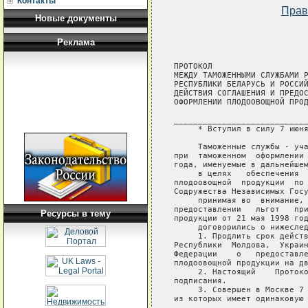
Контакты
Прав
Новые документы
Реклама
ПРОТОКОЛ

МЕЖДУ ТАМОЖЕННЫМИ СЛУЖБАМИ Р
РЕСПУБЛИКИ БЕЛАРУСЬ И РОССИЙ
ДЕЙСТВИЯ СОГЛАШЕНИЯ И ПРЕДОС
ОФОРМЛЕНИИ ПЛОДООВОЩНОЙ ПРОД
____________________________
     * Вступил в силу 7 июня
     Таможенные службы - уча
при  таможенном  оформлении 
года, именуемые в дальнейшем
     в целях   обеспечения  
плодоовощной  продукции  по 
Содружества Независимых Госу
     принимая во  внимание, 
предоставлении   льгот   при
Ресурсы в тему
продукции от 21 мая 1998 год
     договорились о нижеслед
     1. Продлить срок действ
Республики  Молдова,  Украин
Федерации    о   предоставле
плодоовощной продукции на дв
     2. Настоящий    Протоко
подписания.

     3. Совершен в Москве 7 
из которых имеет одинаковую 