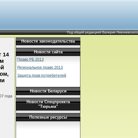
Под общей редакцией Валерия Левоневского
Новости законодательства
Новости сайта
 14
Право РБ 2013
ом
ой
Региональное право 2013
ом,
Защита прав потребителей
ми
Новости Беларуси
07 года
Новости Спецпроекта
"Тюрьма"
Полезные ресурсы