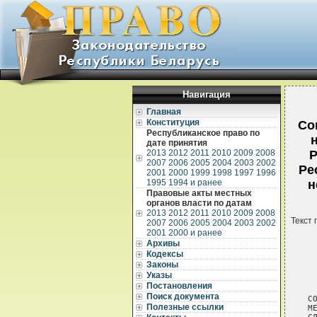
Навигация
Главная
Конституция
Со
Республиканское право по
дате принятия
2013
2012
2011
2010
2009
2008
Р
2007
2006
2005
2004
2003
2002
Ре
2001
2000
1999
1998
1997
1996
1995
1994 и ранее
н
Правовые акты местных
органов власти по датам
2013
2012
2011
2010
2009
2008
Текст 
2007
2006
2005
2004
2003
2002
2001
2000 и ранее
Архивы
Кодексы
Законы
Указы
Постановления
Поиск документа
СОГЛАШЕНИЕ
МЕЖДУ ПРАВИТЕЛЬСТВОМ РЕСПУБЛИКИ БЕЛАРУСЬ И ПРАВИТЕЛЬСТВОМ
СЛОВАЦКОЙ РЕСПУБЛИКИ О СОТРУДНИЧЕСТВЕ В БОРЬБЕ
С ТЕРРОРИЗМОМ, НЕЗАКОННОЙ ТОРГОВЛЕЙ НАРКОТИКАМИ И ИНЫМИ ВИДАМИ
ОРГАНИЗАЦИОННОЙ ПРЕСТУПНОСТИ *

______________________________
     * Вступило в силу 2 сентября 2003 г.

     Правительство Республики  Беларусь  и  Правительство  Словацкой
Республики (далее - Договаривающиеся Стороны) с целью  углубления  и
укрепления   сотрудничества,   с  учетом  соответствующих  положений
международного права и общих точек зрения в  борьбе  с  терроризмом,
незаконной  торговлей  наркотиками  и  иными  видами  организованной
преступности,
     руководствуясь положениями  Единой  Конвенции  о  наркотических
средствах 1961 года,  Конвенции  Организации  Объединенных  Наций  о
борьбе   против   незаконного   оборота   наркотических   средств  и
психотропных веществ 1988 года,
     принимая во   внимание   то,  что  организованная  преступность
создает серьезные проблемы для всего общества,
     договорились о нижеследующем:

                              Статья 1

     Договаривающиеся  Стороны  подтверждают  свою решимость активно
сотрудничать  и  развивать деятельность по интенсификации совместных
усилий в борьбе с организованной преступностью всех видов.
     Договаривающиеся    Стороны  будут  сотрудничать  и   оказывать
взаимопомощь  в  профилактике,  выявлении,  раскрытии, расследовании
преступлений и в других правовых действиях, особенно в борьбе:
     а) с терроризмом;
     б) с запрещенным производством и распространением наркотических
средств  и  психотропных веществ, прекурсоров и незаконной торговлей
ими.
     Договаривающиеся  Стороны  будут  сотрудничать и оказывать друг
другу  помощь  в борьбе с иными формами организованной преступности,
где необходимо взаимодействие правоохранительных органов.

                     
Полезные ссылки