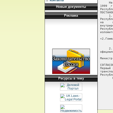
Контакты
     На
1999  г
Новые документы
Республ
ПОСТАНО
Реклама
     1.
Республ
на     
внутрир
Республ
изложит
«2.Гоме
     2.
официал
Министр
СОГЛАСО
Первый 
транспо
Республ
Ресурсы в тему
       
       