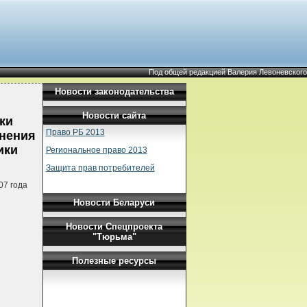
Под общей редакцией Валерия Левоневского
Новости законодательства
Новости сайта
ки
Право РБ 2013
енения
ики
Региональное право 2013
Защита прав потребителей
07 года
Новости Беларуси
Новости Спецпроекта
"Тюрьма"
Полезные ресурсы