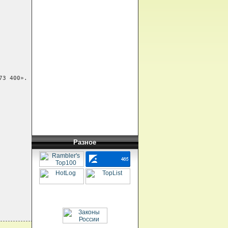
3 400».

Разное