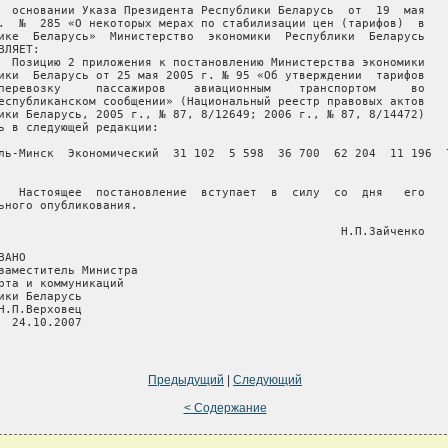
  основании Указа Президента Республики Беларусь  от  19  мая

.  №  285 «О некоторых мерах по стабилизации цен (тарифов)  в

ике  Беларусь»  Министерство  экономики  Республики  Беларусь

ВЛЯЕТ:

  Позицию 2 приложения к постановлению Министерства экономики

ики  Беларусь от 25 мая 2005 г. № 95 «Об утверждении  тарифов

перевозку     пассажиров    авиационным    транспортом     во

еспубликанском сообщении» (Национальный реестр правовых актов

ики Беларусь, 2005 г., № 87, 8/12649; 2006 г., № 87, 8/14472)

ь в следующей редакции:

ль-Минск  Экономический  31 102  5 598  36 700  62 204  11 196  7
   Настоящее  постановление  вступает  в  силу  со  дня   его

ьного опубликования.

                                                 Н.П.Зайченко

ВАНО                     

заместитель Министра

рта и коммуникаций

ики Беларусь

Н.П.Верховец

  24.10.2007

Предыдущий
|
Следующий
< Содержание