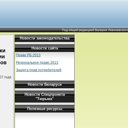
Под общей редакцией Валерия Левоневского
Новости законодательства
Новости сайта
ки
Право РБ 2013
ии
зов
Региональное право 2013
Защита прав потребителей
07 года
Новости Беларуси
Новости Спецпроекта
"Тюрьма"
Полезные ресурсы