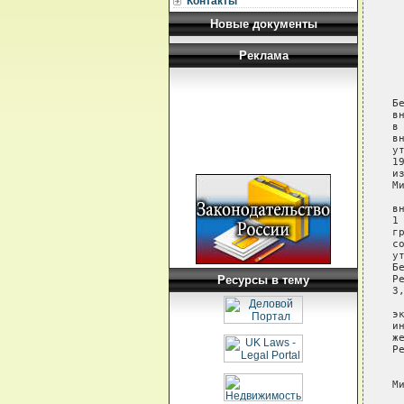
Контакты
 
 
Новые документы
 
 
Реклама
 
 
Б
в
в
в
у
1
и
М
 
в
1
г
с
у
Б
Ресурсы в тему
Р
3,
 
э
и
ж
Р
 
М