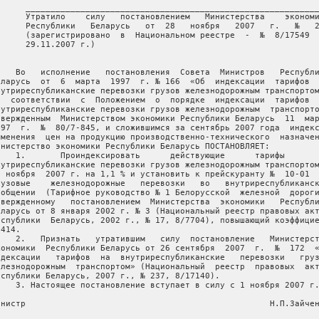
      ___________________________________________________________
      Утратило    силу   постановлением   Министерства    экономи
      Республики   Беларусь   от  28   ноября   2007   г.   №   2
      (зарегистрировано  в  Национальном реестре  -  №  8/17549  
      29.11.2007 г.) 

    Во   исполнение   постановления  Совета  Министров   Республи
еларусь  от  6  марта  1997  г. № 166  «Об  индексации  тарифов  
нутриреспубликанские перевозки грузов железнодорожным транспортом
   соответствии  с  Положением  о  порядке  индексации  тарифов  
нутриреспубликанские перевозки грузов железнодорожным  транспорто
твержденным  Министерством экономики Республики Беларусь  11  мар
997  г.  №  80/7-845, и сложившимся за сентябрь 2007 года  индекс
зменения  цен на продукцию производственно-технического  назначен
инистерство экономики Республики Беларусь ПОСТАНОВЛЯЕТ:

    1.       Проиндексировать      действующие      тарифы       
нутриреспубликанские перевозки грузов железнодорожным транспортом
  ноября  2007 г. на 1,1 % и установить к прейскуранту №  10-01  
рузовые    железнодорожные   перевозки   во   внутриреспубликанск
ообщении  (Тарифное руководство № 1 Белорусской  железной  дороги
твержденному   постановлением  Министерства  экономики   Республи
еларусь от 8 января 2002 г. № 3 (Национальный реестр правовых акт
еспублики  Беларусь, 2002 г., № 17, 8/7704), повышающий коэффицие
414.

    2.   Признать   утратившим   силу  постановление   Министерст
кономики  Республики Беларусь от 26 сентября  2007  г.  №  172  «
ндексации   тарифов  на  внутриреспубликанские   перевозки   груз
елезнодорожным  транспортом» (Национальный  реестр  правовых  акт
еспублики Беларусь, 2007 г., № 237, 8/17140).

    3. Настоящее постановление вступает в силу с 1 ноября 2007 г.
инистр                                                 Н.П.Зайчен