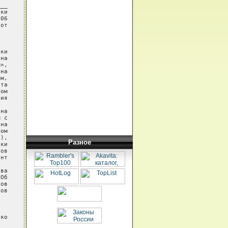
__

ки

06

от

ки

на

»,

на

м,

та

ом

ия

на

 с

на

ом

),

Разное
ки

ов

нт

ва

Об

ов

ов



ко
