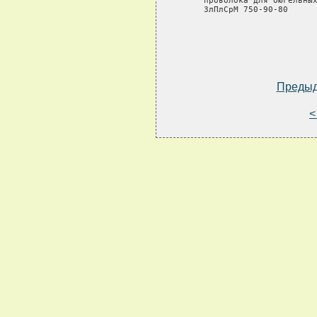
     проволока для бюгельных
     ЗлПлСрМ 750-90-80      
Преды
<