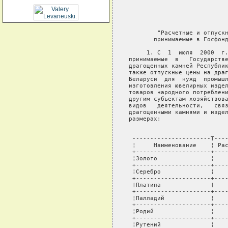
                            
                            
                            
        "Расчетные и отпускн
       принимаемые в Госфонд
     1. С  1  июля  2000  г.
принимаемые  в   Государстве
драгоценных камней Республик
также отпускные цены на драг
Беларуси  для  нужд  промышл
изготовления ювелирных издел
товаров народного потреблени
другим субъектам хозяйствова
видов   деятельности,   связ
драгоценными камнями и издел
размерах:

                            
 ----------------------T----
 ¦     Наименование    ¦ Рас
 +---------------------+----
 ¦Золото               ¦    
 +---------------------+----
 ¦Серебро              ¦    
 +---------------------+----
 ¦Платина              ¦    
 +---------------------+----
 ¦Палладий             ¦    
 +---------------------+----
 ¦Родий                ¦    
 +---------------------+----
 ¦Рутений              ¦    