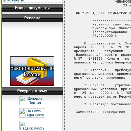
Контакты
                    ФИНАНСОВ
                        23 и
Новые документы
 ОБ УТВЕРЖДЕНИИ ПРЕЙСКУРАНТА
Реклама
         -------------------
         Утратило  силу  пос
         бумагам при  Минист
         (зарегистрировано  
         27.07.2000 г. ) 

     В  соответствии  с  Ука
апреля  2000  г.  № 179  "О 
Президента    Республики    
(Национальный  реестр  право
№ 37,  1/1163)  Комитет  по 
финансов Республики Беларусь
     1. Утвердить   прейскур
драгоценные металлы, принима
него" согласно приложению.

     2. Признать    утративш
драгоценным  металлам  при М
Ресурсы в тему
от  25  мая  2000 г. № 1 "Об
реестр правовых актов Респуб
     3. Настоящее постановле
 Заместитель председателя   
                            
                            
                            
                            