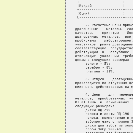
 +---------------------+----
 ¦Иридий               ¦    
 +---------------------+----
 ¦Осмий                ¦    
 L---------------------+----
     2. Расчетные цены приме
драгоценные    металлы,  соо
качества,    принятым    Лон
драгоценных  металлов,  или 
пробирными    лабораториями,
участников  рынка драгоценны
соответствующие  государстве
действующим  в  Республике  
отвечающие  указанным  требо
ценам в следующих размерах:

     золото - 5%;

     серебро - 8%;

     платина - 11%.

     3. Отпуск    драгоценны
производится по отпускным це
ниже цен, действовавших на м
     4. Цены    для  переоце
металлов,  приобретенных  уч
01.01.1994  и  применяемых  
следующих размерах:

     диски ПД 250           
     полосы и ленты ПД 190  
     полосы, применяемые в к
     зубопротезного припоя З
     диски для зубов из золо
     пробы ЗлСр 900-40      