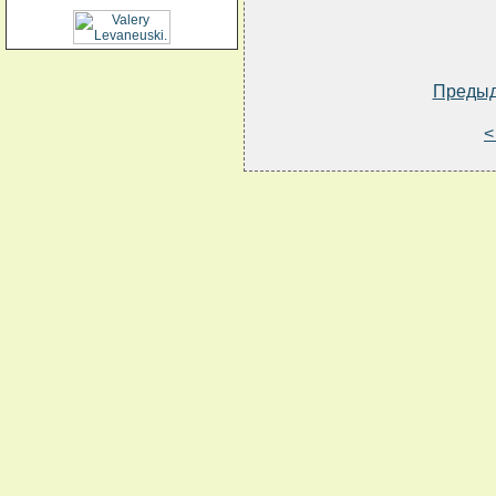
Преды
<