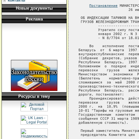
Контакты
Постановление
 МИНИСТЕРС
Новые документы
                       26 ию
 ОБ ИНДЕКСАЦИИ ТАРИФОВ НА ВН
Реклама
 ГРУЗОВ ЖЕЛЕЗНОДОРОЖНЫМ ТРАН
         -------------------
         Утратило силу поста
         января 2002 г. N 3 
         - N 8/7704 от 18.0
     Во    исполнение  поста
Беларусь  от  6 марта  1997 
внутриреспубликанские  перев
(Собрание  декретов, указов 
Республики  Беларусь,  1997 
Положением  о  порядке  инде
перевозки    грузов    желез
Министерством   экономики  Р
(Бюллетень    нормативно-пра
сложившимся  за  май  2000 г
производственно-технического
Республики  Беларусь,  рассм
дороги, постановляет:

Ресурсы в тему
     Проиндексировать  дейст
перевозки    грузов    желез
2000 г.  на  10,9%  (повышаю
10-01 "Тарифы на грузовые же
Государственным  комитетом  
сообщения СССР 31 марта 1989
добавленную стоимость).

 Первый заместитель Министра
 председатель Комитета цен  