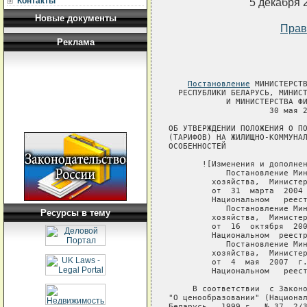
Контакты
5 декабря 
Новые документы
Прав
Реклама
Постановление
 МИНИСТЕРСТВА ЖИЛИЩНО-КОММУНАЛЬНОГО ХОЗЯЙСТВА
  РЕСПУБЛИКИ БЕЛАРУСЬ, МИНИСТЕРСТВА ЭКОНОМИКИ РЕСПУБЛИКИ БЕЛАРУСЬ
            И МИНИСТЕРСТВА ФИНАНСОВ РЕСПУБЛИКИ БЕЛАРУСЬ
                     30 мая 2003 г. № 15/119/88

ОБ УТВЕРЖДЕНИИ ПОЛОЖЕНИЯ О ПОРЯДКЕ ФОРМИРОВАНИЯ ЦЕН
(ТАРИФОВ) НА ЖИЛИЩНО-КОММУНАЛЬНЫЕ УСЛУГИ С УЧЕТОМ ОТРАСЛЕВЫХ
ОСОБЕННОСТЕЙ

       ![Изменения и дополнения:
            Постановление Министерства         жилищно-коммунального
         хозяйства,  Министерства  экономики и Министерства финансов
         от  31  марта  2004  г.  №  8/94/58   (зарегистрировано   в
         Национальном   реестре   -  №  8/10868  от  17.04.2004  г.);
            Постановление Министерства         жилищно-коммунального
         хозяйства,  Министерства экономики и Министерства  финансов
         от  16  октября  2006  г.  № 31/178/125 (зарегистрировано в
         Национальном  реестре  -  №  8/15208  от   26.10.2006   г.);
            Постановление Министерства         жилищно-коммунального
         хозяйства,  Министерства  экономики и Министерства финансов
         от  4  мая  2007  г.   №   23/86/70   (зарегистрировано   в
         Национальном   реестре   -  №  8/16412  от  08.05.2007  г.)].

     В соответствии  с Законом Республики Беларусь от 10 мая 1999 г.
"О ценообразовании" (Национальный реестр правовых  актов  Республики
Беларусь,  1999 г., № 37, 2/30) и во исполнение постановления Совета
Министров  Республики  Беларусь  от  22  мая  2003  г.  №  679   "Об
утверждении  Мероприятий  о  повышении эффективности работы отраслей
экономики,  обслуживающих население",  и в  целях  повышения  уровня
экономической  обоснованности  цен (тарифов) на жилищно-коммунальные
услуги с учетом некоторых особенностей их формирования  Министерство
жилищно-коммунального  хозяйства  Республики Беларусь,  Министерство
экономики Республики Беларусь  и  Министерство  финансов  Республики
Беларусь постановляют:
     Утвердить прилагаемое  Положение  о  порядке  формирования  цен
(тарифов)   на   жилищно-коммунальные  услуги  с  учетом  отраслевых
особенностей.

Министр                   Первый заместитель     Министр финансов
жилищно-коммунального     Министра экономики     Республики Беларусь
хозяйства                 Республики Беларусь    Н.П.КОРБУТ
Республики Беларусь       Н.П.ЗАЙЧЕНКО
А.А.МИЛЬКОТА

                                             УТВЕРЖДЕНО
                                             Постановление
                                             Министерства
                                             жилищно-коммунального
                                             хозяйства
               
Ресурсы в тему