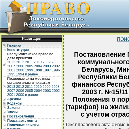
Навигация
ПОИ
Главная
Конституция
Постановление 
Республиканское право по
дате принятия
коммунального
2013
2012
2011
2010
2009
2008
2007
2006
2005
2004
2003
2002
Беларусь, Ми
2001
2000
1999
1998
1997
1996
1995
1994 и ранее
Республики Бе
Правовые акты местных
органов власти по датам
финансов Респуб
2013
2012
2011
2010
2009
2008
2003 г. №15/1
2007
2006
2005
2004
2003
2002
2001
2000 и ранее
Положения о по
Архивы
Кодексы
(тарифов) на жил
Законы
Указы
с учетом отра
Постановления
Поиск документа
Текст правового акта с изме
Полезные ссылки