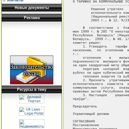
Контакты
О ТАРИФАХ НА КОММУНАЛЬНЫЕ УС
         -------------------
Новые документы
         Решение утратило   
         исполнительного ком
         (Национальный реест
Реклама
         2003 г., № 12, 9/23
     В  соответствии  с  Ука
мая 1999 г. № 285 "О некотор
Республике  Беларусь" (Нацио
Беларусь,  1999 г., № 40, 1/
комитет решил:

     1. Утвердить    тарифы 
населению,  по  отоплению  и
г.:

     отопление    в    жилых
подчиненности  жилищного фон
за один квадратный метр обще
     подогрев  холодной  вод
рублях за один кубический ме
     тепловая энергия (в руб
     2. Признать  утратившим
исполнительного  комитета  о
коммунальные  услуги,  оказы
Ресурсы в тему
правовых актов Республики Бе
     3. Настоящее    решение
праўда".

Председатель                
Управляющий делами          
СОГЛАСОВАНО

Постановление

Министерства экономики
