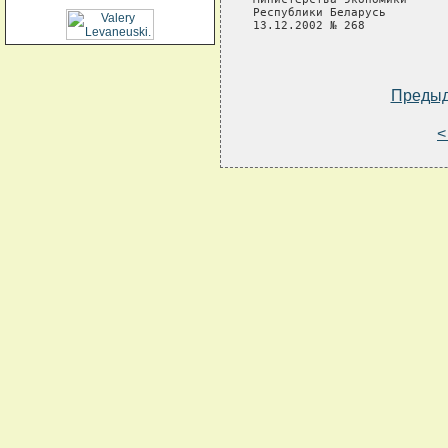
Республики Беларусь

13.12.2002 № 268  

Преды
<