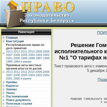
Навигация
ПОИ
Главная
Конституция
Решение Гом
Республиканское право по
дате принятия
исполнительного ко
2013
2012
2011
2010
2009
2008
2007
2006
2005
2004
2003
2002
№1 "О тарифах н
2001
2000
1999
1998
1997
1996
1995
1994 и ранее
Правовые акты местных
Текст правового акта с изме
органов власти по датам
5 декабря 
2013
2012
2011
2010
2009
2008
2007
2006
2005
2004
2003
2002
2001
2000 и ранее
Прав
Архивы
Кодексы
Законы
Указы
Постановления
      РЕШЕНИЕ ГОМЕЛЬСКОГО ОБ
Поиск документа
                        3 ян
Полезные ссылки