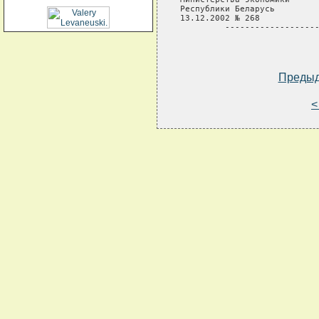
Республики Беларусь

13.12.2002 № 268

         -------------------
Преды
<