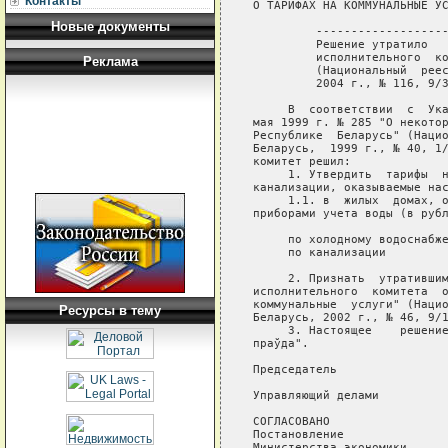
Контакты
О ТАРИФАХ НА КОММУНАЛЬНЫЕ УС
Новые документы
         -------------------
         Решение утратило   
         исполнительного  ко
Реклама
         (Национальный  реес
         2004 г., № 116, 9/3
     В  соответствии  с  Ука
мая 1999 г. № 285 "О некотор
Республике  Беларусь" (Нацио
Беларусь,  1999 г., № 40, 1/
комитет решил:

     1. Утвердить  тарифы  н
канализации, оказываемые нас
     1.1. в  жилых  домах, о
приборами учета воды (в рубл
     по холодному водоснабже
     по канализации         
     2. Признать  утратившим
исполнительного  комитета  о
коммунальные  услуги" (Нацио
Ресурсы в тему
Беларусь, 2002 г., № 46, 9/1
     3. Настоящее    решение
праўда".

Председатель                
Управляющий делами          
СОГЛАСОВАНО

Постановление

Министерства экономики
