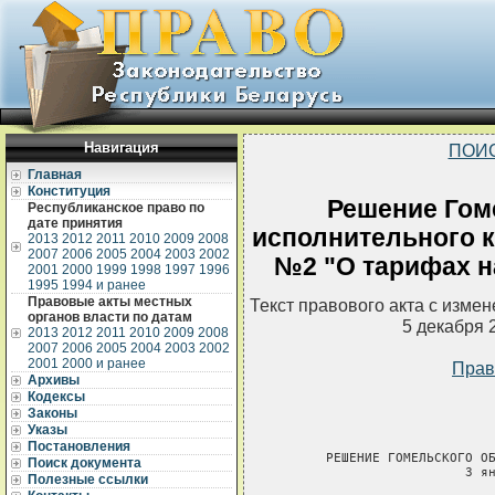
Навигация
ПОИ
Главная
Конституция
Решение Гом
Республиканское право по
дате принятия
исполнительного ко
2013
2012
2011
2010
2009
2008
2007
2006
2005
2004
2003
2002
№2 "О тарифах н
2001
2000
1999
1998
1997
1996
1995
1994 и ранее
Правовые акты местных
Текст правового акта с изме
органов власти по датам
5 декабря 
2013
2012
2011
2010
2009
2008
2007
2006
2005
2004
2003
2002
2001
2000 и ранее
Прав
Архивы
Кодексы
Законы
Указы
Постановления
      РЕШЕНИЕ ГОМЕЛЬСКОГО ОБ
Поиск документа
                        3 ян
Полезные ссылки