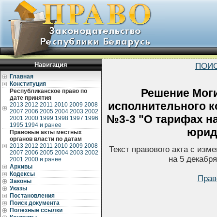
Навигация
ПОИС
Главная
Конституция
Решение Моги
Республиканское право по
дате принятия
исполнительного ко
2013
2012
2011
2010
2009
2008
2007
2006
2005
2004
2003
2002
№3-3 "О тарифах н
2001
2000
1999
1998
1997
1996
1995
1994 и ранее
юрид
Правовые акты местных
органов власти по датам
2013
2012
2011
2010
2009
2008
Текст правового акта с из
2007
2006
2005
2004
2003
2002
на 5 декабр
2001
2000 и ранее
Архивы
Кодексы
Прав
Законы
Указы
Постановления
Поиск документа
Полезные ссылки