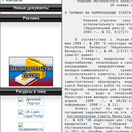
Контакты
      РЕШЕНИЕ МОГИЛЕВСКОГО ОБЛАСТ
                      28 января 2
Новые документы
О ТАРИФАХ НА КОММУНАЛЬНЫЕ УСЛУГИ 
         ------------------------
Реклама
         Решение утратило   силу 
         исполнительного комитета
         (Национальный реестр  пр
         2003 г., № 72, 9/2717)  
     В  соответствии  с  Указом П
мая 1999 г. № 285 "О некоторых ме
Республике  Беларусь" (Национальн
Беларусь, 1999 г., № 40, 1/371) М
комитет решил:

     1. Утвердить  предельные  та
водоснабжению, канализации и сани
оказываемые     предприятиями    
жилищно-коммунального      хозяйс
исполнительного комитета, согласн
     2. Разрешить    предприятиям
самостоятельно  производить  инде
курса белорусского рубля по отнош
Методикой  индексации цен (тарифо
Ресурсы в тему
услуги    по   водо- и  теплоснаб
Министерством жилищно-коммунально
апреля    1998    г.  №  06/02-17
информации, 1998 г., № 11).

     Оплату  услуг  по  водо- и т
погашение задолженности за эти  у
постановлением Совета Министров