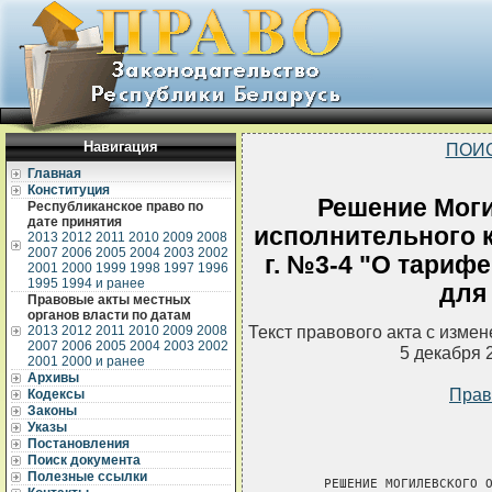
Навигация
ПОИ
Главная
Конституция
Решение Моги
Республиканское право по
дате принятия
исполнительного к
2013
2012
2011
2010
2009
2008
2007
2006
2005
2004
2003
2002
г. №3-4 "О тариф
2001
2000
1999
1998
1997
1996
1995
1994 и ранее
для
Правовые акты местных
органов власти по датам
Текст правового акта с изме
2013
2012
2011
2010
2009
2008
2007
2006
2005
2004
2003
2002
5 декабря 
2001
2000 и ранее
Архивы
Прав
Кодексы
Законы
Указы
Постановления
Поиск документа
Полезные ссылки
      РЕШЕНИЕ МОГИЛЕВСКОГО О