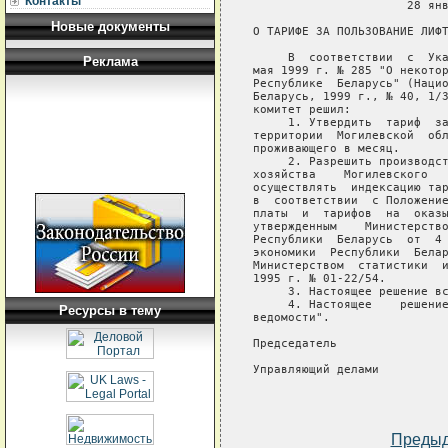
Контакты
                      28 янв
Новые документы
О ТАРИФЕ ЗА ПОЛЬЗОВАНИЕ ЛИФТ
     В  соответствии  с  Ука
Реклама
мая 1999 г. № 285 "О некотор
Республике  Беларусь" (Нацио
Беларусь, 1999 г., № 40, 1/3
комитет решил:

     1. Утвердить  тариф  за
территории  Могилевской  обл
проживающего в месяц.

     2. Разрешить производст
хозяйства    Могилевского   
осуществлять  индексацию тар
в  соответствии  с Положение
платы  и  тарифов  на  оказы
утвержденным    Министерство
Республики  Беларусь  от  4 
экономики  Республики  Белар
Министерством  статистики  и
1995 г. № 01-22/54.

     3. Настоящее решение вс
     4. Настоящее    решение
Ресурсы в тему
ведомости".

Председатель                
Управляющий делами          
Преды