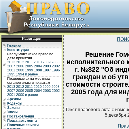
Навигация
ПОИ
Главная
Конституция
Решение Гом
Республиканское право по
дате принятия
исполнительного к
2013
2012
2011
2010
2009
2008
2007
2006
2005
2004
2003
2002
г. №822 "Об ин
2001
2000
1999
1998
1997
1996
1995
1994 и ранее
граждан и об ут
Правовые акты местных
органов власти по датам
стоимости строител
2013
2012
2011
2010
2009
2008
2005 года для и
2007
2006
2005
2004
2003
2002
2001
2000 и ранее
Архивы
Кодексы
Законы
Текст правового акта с изме
Указы
5 декабря 
Постановления
Поиск документа
Полезные ссылки
Прав