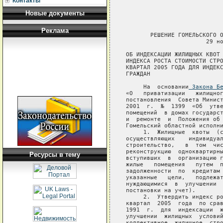
Контакты
Новые документы
Реклама
       РЕШЕНИЕ ГОМЕЛЬСКОГО О
                       29 но
ОБ ИНДЕКСАЦИИ ЖИЛИЩНЫХ КВОТ 
ИНДЕКСА РОСТА СТОИМОСТИ СТРО
КВАРТАЛ 2005 ГОДА ДЛЯ ИНДЕКС
ГРАЖДАН

     На  основании
 Закона Б
«О   приватизации   жилищног
постановления  Совета Минист
2001  г.  №  1399  «Об  утве
помещений  в домах государст
и  ремонте  и  Положения об 
Гомельский областной исполни
     1.  Жилищные  квоты  (с
осуществляющих    индивидуал
строительство,   в  том  чис
реконструкцию  одноквартирны
Ресурсы в тему
вступивших  в  организацию г
жилые   помещения   путем  п
задолженности  по  кредитам 
указанные   цели,   подлежат
нуждающимися  в  улучшении  
постановки на учет).

     2.  Утвердить индекс ро
квартал  2005  года  по срав
1991  г.  для  индексации  ж
улучшении  жилищных  условий
коллективное  жилищное  стро